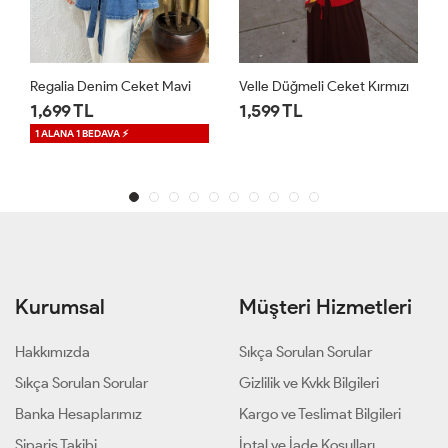
Regalia Denim Ceket Mavi
Velle Düğmeli Ceket Kırmızı
1,699 TL
1,599 TL
1 ALANA 1 BEDAVA ⚡
Kurumsal
Müşteri Hizmetleri
Hakkımızda
Sıkça Sorulan Sorular
Sıkça Sorulan Sorular
Gizlilik ve Kvkk Bilgileri
Banka Hesaplarımız
Kargo ve Teslimat Bilgileri
Sipariş Takibi
İptal ve İade Koşulları