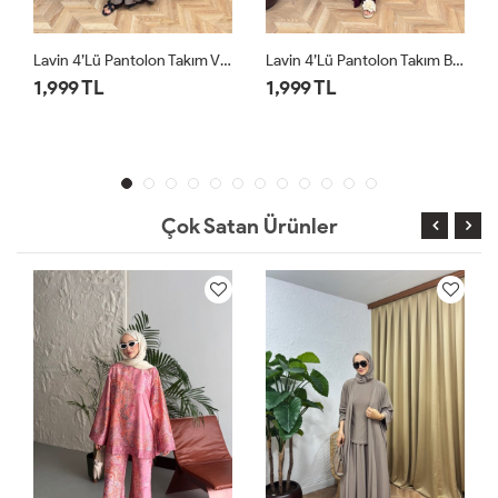
n Takım Vizon
Lavin 4’lü Pantolon Takım Bordo
Lavin 4’lü Pantolon Takım Siyah
1,999 TL
1,999 TL
Çok Satan Ürünler