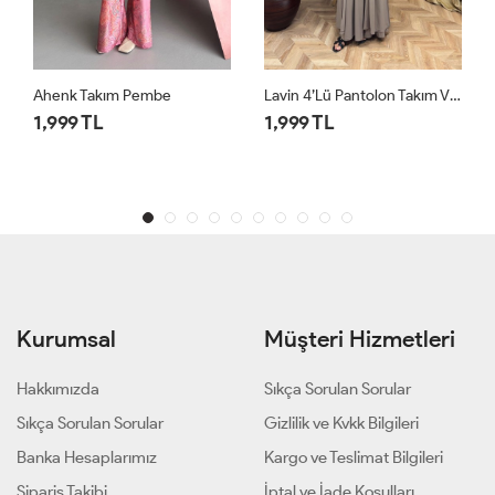
Lavin 4’lü Pantolon Takım Vizon
Lavin 4’lü Pantolon Takım Siyah
1,999 TL
1,999 TL
Kurumsal
Müşteri Hizmetleri
Hakkımızda
Sıkça Sorulan Sorular
Sıkça Sorulan Sorular
Gizlilik ve Kvkk Bilgileri
Banka Hesaplarımız
Kargo ve Teslimat Bilgileri
Sipariş Takibi
İptal ve İade Koşulları