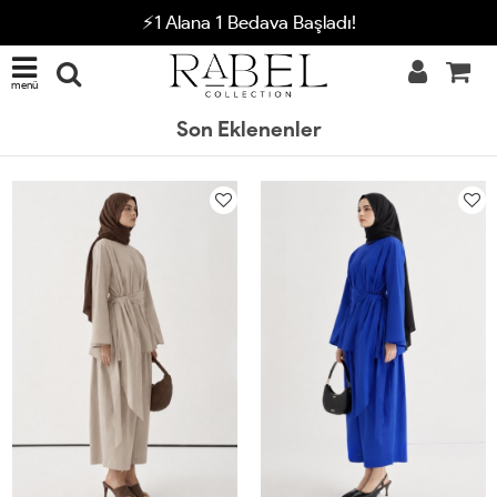
⚡1 Alana 1 Bedava Başladı!
menü
Son Eklenenler