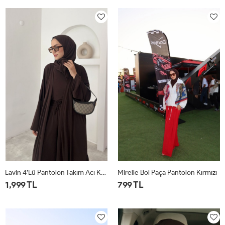
1
2
1
2
Lavin 4’lü Pantolon Takım Acı Kahve
Mirelle Bol Paça Pantolon Kırmızı
1,999 TL
799 TL
1
2
1
2