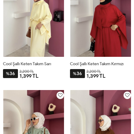
Cool Şallı Keten Takım Sarı
Cool Şallı Keten Takım Kırmızı
2,200 TL
2,200 TL
36
36
%
%
1,399 TL
1,399 TL
STD
STD