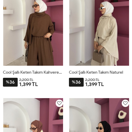
Cool Şallı Keten Takım Kahverengi
Cool Şallı Keten Takım Naturel
2,200 TL
2,200 TL
36
36
%
%
1,399 TL
1,399 TL
STD
STD