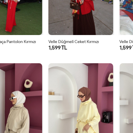
Paça Pantolon Kırmızı
Velle Düğmeli Ceket Kırmızı
Velle 
1,599 TL
1,599
1
2
1
2