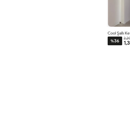
Cool Şallı K
2,2
36
%
1,