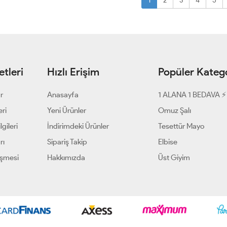
1
2
3
4
5
tleri
Hızlı Erişim
Popüler Katego
ar
Anasayfa
1 ALANA 1 BEDAVA ⚡
eri
Yeni Ürünler
Omuz Şalı
gileri
İndirimdeki Ürünler
Tesettür Mayo
rı
Sipariş Takip
Elbise
eşmesi
Hakkımızda
Üst Giyim