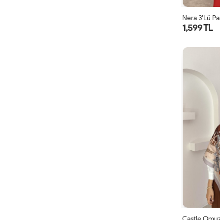
Nera 3’lü Pa
1,599 TL
Castle Omuz