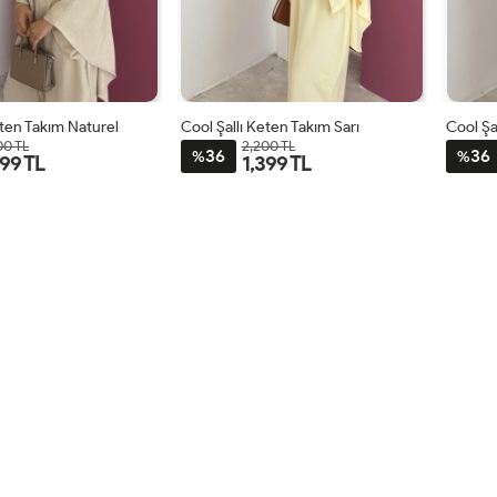
eten Takım Naturel
Cool Şallı Keten Takım Sarı
Cool Şa
00 TL
2,200 TL
36
36
%
%
399 TL
1,399 TL
STD
STD