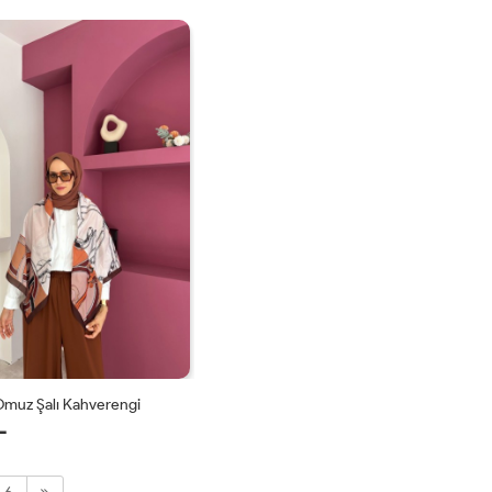
STD
STD
Omuz Şalı Kahverengi
L
STD