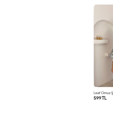
Leaf Omuz Ş
599 TL