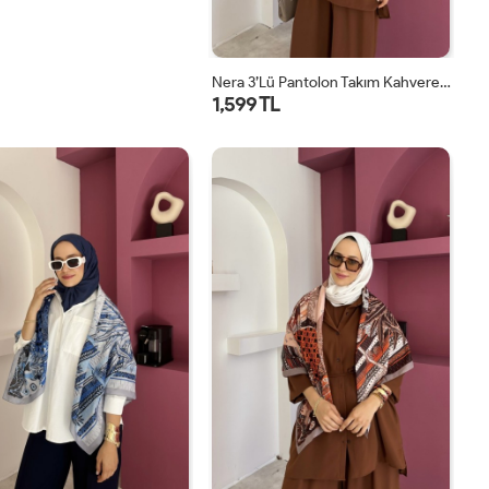
Nera 3’lü Pantolon Takım Kahverengi
1,599 TL
STD