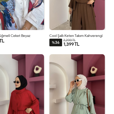
Düğmeli Ceket Beyaz
Cool Şallı Keten Takım Kahverengi
 TL
2,200 TL
36
%
1,399 TL
1
2
STD