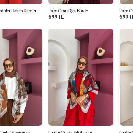
ntolon Takım Kırmızı
Palm Omuz Şalı Bordo
Palm O
599 TL
599 T
STD
STD
 Şalı Kahverengi
Castle Omuz Şalı Kırmızı
Castle 