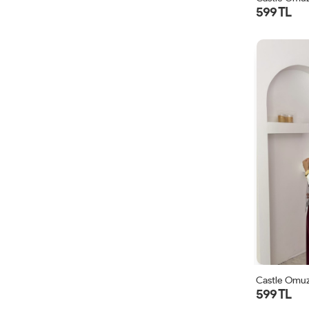
599 TL
Castle Omuz
599 TL