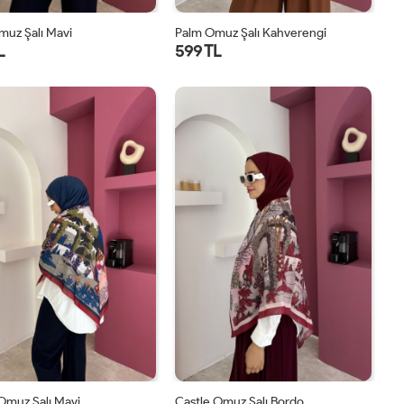
muz Şalı Mavi
Palm Omuz Şalı Kahverengi
L
599 TL
STD
STD
Omuz Şalı Mavi
Castle Omuz Şalı Bordo