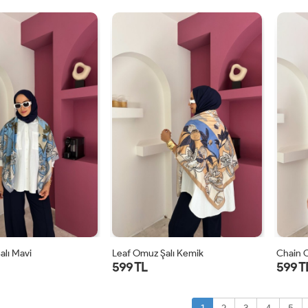
STD
STD
alı Mavi
Leaf Omuz Şalı Kemik
Chain 
599 TL
599 T
STD
STD