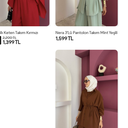
llı Keten Takım Kırmızı
Nera 3’lü Pantolon Takım Mint Yeşili
1,599 TL
2,200 TL
1,399 TL
STD
STD