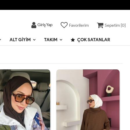
Giriş Yap
Favorilerim
Sepetim [
0
]
ALT GIYIM
TAKIM
ÇOK SATANLAR