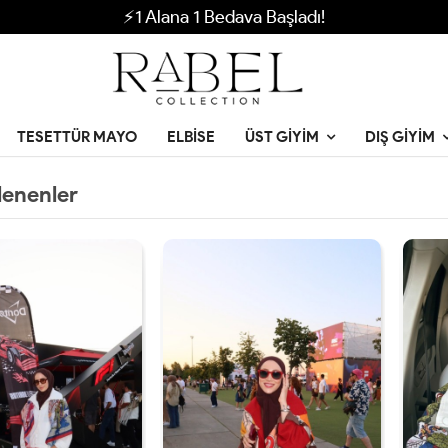
⚡1 Alana 1 Bedava Başladı!
TESETTÜR MAYO
ELBISE
ÜST GIYIM
DIŞ GIYIM
lenenler