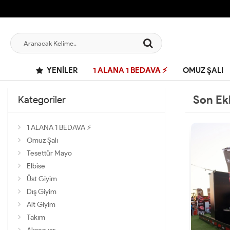
YENILER
1 ALANA 1 BEDAVA ⚡
OMUZ ŞALI
Son Ek
Kategoriler
1 ALANA 1 BEDAVA ⚡
Omuz Şalı
Tesettür Mayo
Elbise
Üst Giyim
Dış Giyim
Alt Giyim
Takım