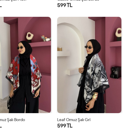
L
599 TL
STD
STD
uz Şalı Bordo
Leaf Omuz Şalı Gri
L
599 TL