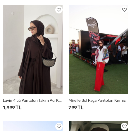
1
2
1
2
Lavin 4’lü Pantolon Takım Acı Kahve
Mirelle Bol Paça Pantolon Kırmızı
1,999 TL
799 TL
1
2
1
2