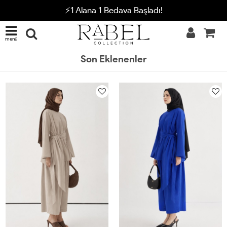
⚡1 Alana 1 Bedava Başladı!
menü
Son Eklenenler