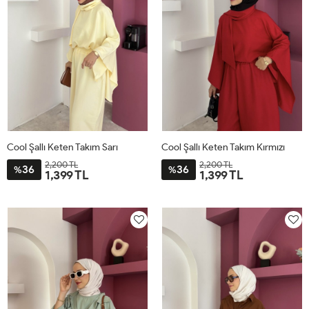
Cool Şallı Keten Takım Sarı
Cool Şallı Keten Takım Kırmızı
2,200 TL
2,200 TL
36
36
%
%
1,399 TL
1,399 TL
STD
STD