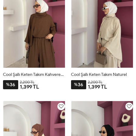
Cool Şallı Keten Takım Kahverengi
Cool Şallı Keten Takım Naturel
2,200 TL
2,200 TL
36
36
%
%
1,399 TL
1,399 TL
STD
STD