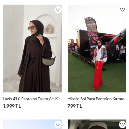
1
2
1
2
Lavin 4’lü Pantolon Takım Acı Kahve
Mirelle Bol Paça Pantolon Kırmızı
1,999 TL
799 TL
1
2
1
2