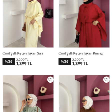
Cool Şallı Keten Takım Sarı
Cool Şallı Keten Takım Kırmızı
2,200 TL
2,200 TL
36
36
%
%
1,399 TL
1,399 TL
STD
STD