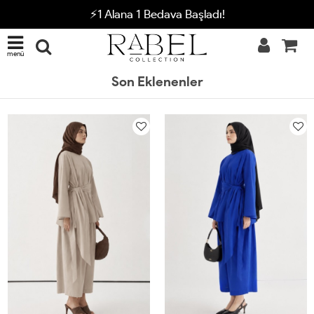
⚡1 Alana 1 Bedava Başladı!
menü
Son Eklenenler