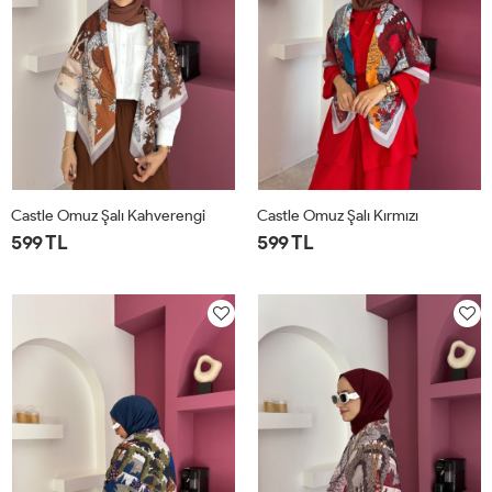
Castle Omuz Şalı Kahverengi
Castle Omuz Şalı Kırmızı
599 TL
599 TL
STD
STD