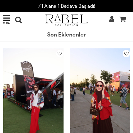
⚡1 Alana 1 Bedava Başladı!
menü
Son Eklenenler