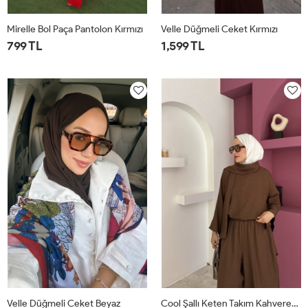
Mirelle Bol Paça Pantolon Kırmızı
Velle Düğmeli Ceket Kırmızı
799 TL
1,599 TL
1
2
1
2
Velle Düğmeli Ceket Beyaz
Cool Şallı Keten Takım Kahverengi