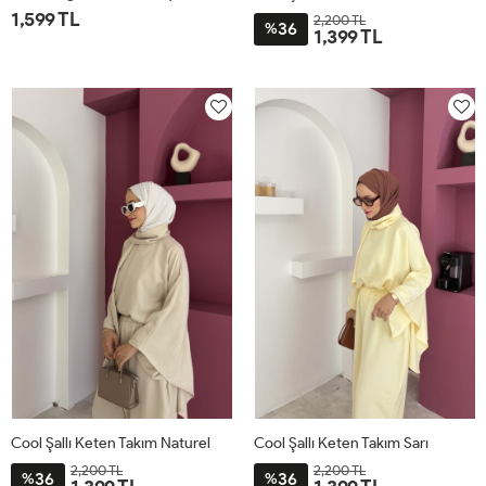
1,599 TL
2,200 TL
36
%
1,399 TL
1
2
STD
Cool Şallı Keten Takım Naturel
Cool Şallı Keten Takım Sarı
2,200 TL
2,200 TL
36
36
%
%