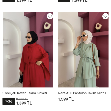
1,399 TL
1,399 TL
STD
STD
Cool Şallı Keten Takım Kırmızı
Nera 3’lü Pantolon Takım Mint Yeşili
1,599 TL
2,200 TL
36
%
1,399 TL
STD
STD