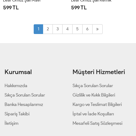
Leaf Omuz Şalı Mavi
Leaf Omuz Şalı Kemik
599 TL
599 TL
STD
STD
1
2
3
4
5
6
Kurumsal
Müşteri Hizmetleri
Hakkımızda
Sıkça Sorulan Sorular
Sıkça Sorulan Sorular
Gizlilik ve Kvkk Bilgileri
Banka Hesaplarımız
Kargo ve Teslimat Bilgileri
Sipariş Takibi
İptal ve İade Koşulları
İletişim
Mesafeli Satış Sözleşmesi