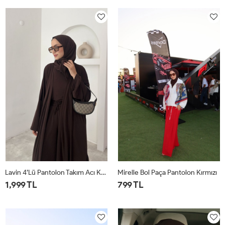
1
2
1
2
Lavin 4’lü Pantolon Takım Acı Kahve
Mirelle Bol Paça Pantolon Kırmızı
1,999 TL
799 TL
1
2
1
2