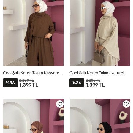
Cool Şallı Keten Takım Kahverengi
Cool Şallı Keten Takım Naturel
2,200 TL
2,200 TL
36
36
%
%
1,399 TL
1,399 TL
STD
STD