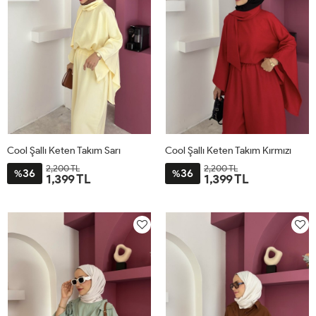
Cool Şallı Keten Takım Sarı
Cool Şallı Keten Takım Kırmızı
2,200 TL
2,200 TL
36
36
%
%
1,399 TL
1,399 TL
STD
STD