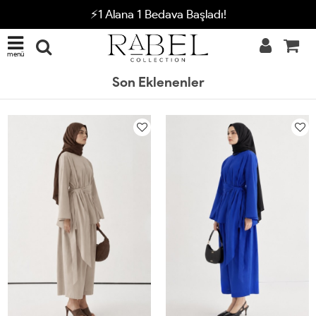
⚡1 Alana 1 Bedava Başladı!
menü
Son Eklenenler