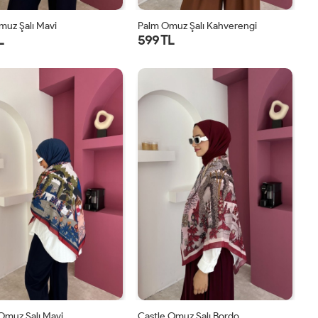
muz Şalı Mavi
Palm Omuz Şalı Kahverengi
L
599 TL
STD
STD
Omuz Şalı Mavi
Castle Omuz Şalı Bordo