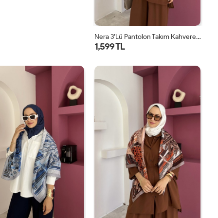
Nera 3’lü Pantolon Takım Kahverengi
1,599 TL
STD