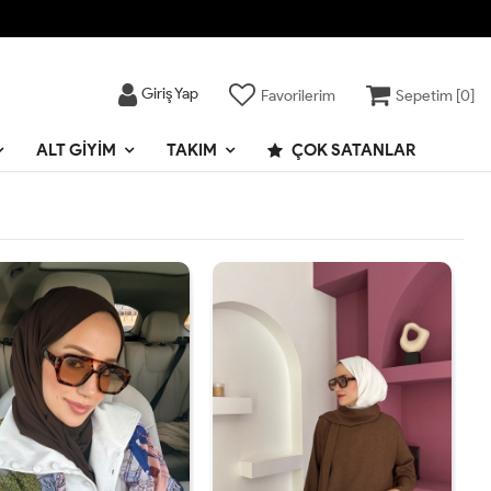
Giriş Yap
Favorilerim
Sepetim [
0
]
ALT GIYIM
TAKIM
ÇOK SATANLAR