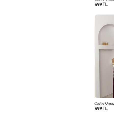
599 TL
Castle Omuz
599 TL