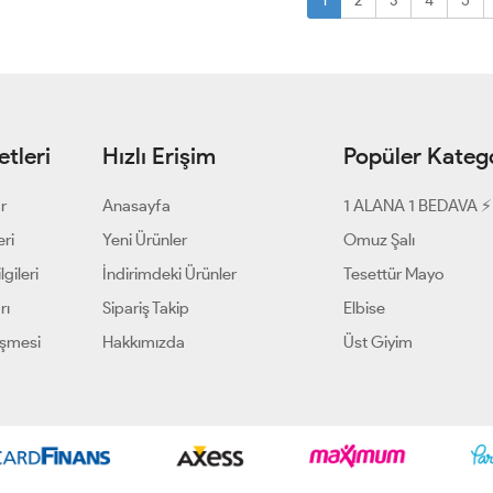
1
2
3
4
5
tleri
Hızlı Erişim
Popüler Katego
ar
Anasayfa
1 ALANA 1 BEDAVA ⚡
eri
Yeni Ürünler
Omuz Şalı
gileri
İndirimdeki Ürünler
Tesettür Mayo
rı
Sipariş Takip
Elbise
eşmesi
Hakkımızda
Üst Giyim