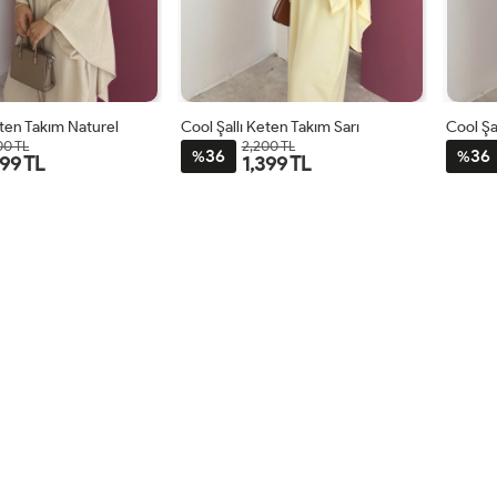
eten Takım Naturel
Cool Şallı Keten Takım Sarı
Cool Şa
00 TL
2,200 TL
36
36
%
%
399 TL
1,399 TL
STD
STD