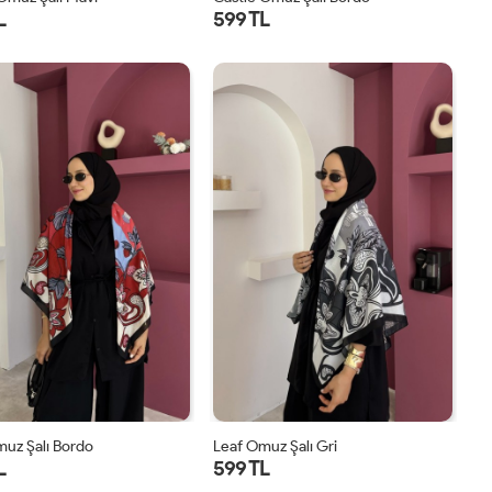
L
599 TL
STD
STD
uz Şalı Bordo
Leaf Omuz Şalı Gri
L
599 TL