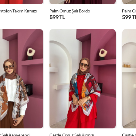
ntolon Takım Kırmızı
Palm Omuz Şalı Bordo
Palm O
599 TL
599 T
STD
STD
 Şalı Kahverengi
Castle Omuz Şalı Kırmızı
Castle 