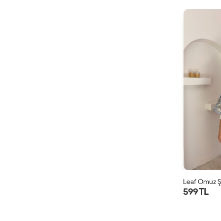
Leaf Omuz Ş
599 TL