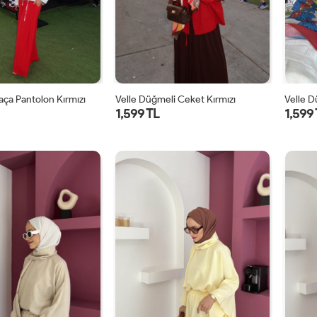
Paça Pantolon Kırmızı
Velle Düğmeli Ceket Kırmızı
Velle 
1,599 TL
1,599
1
2
1
2