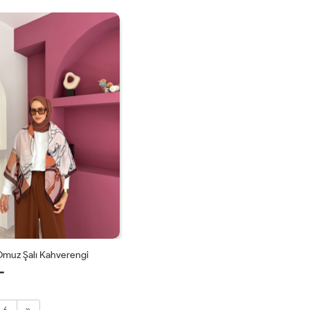
STD
STD
Omuz Şalı Kahverengi
L
STD