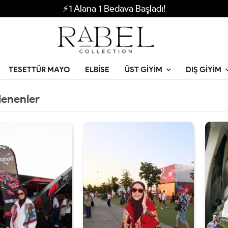
⚡1 Alana 1 Bedava Başladı!
TESETTÜR MAYO
ELBISE
ÜST GIYIM
DIŞ GIYIM
lenenler