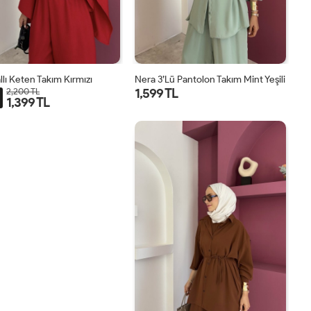
llı Keten Takım Kırmızı
Nera 3’lü Pantolon Takım Mint Yeşili
1,599 TL
2,200 TL
1,399 TL
STD
STD