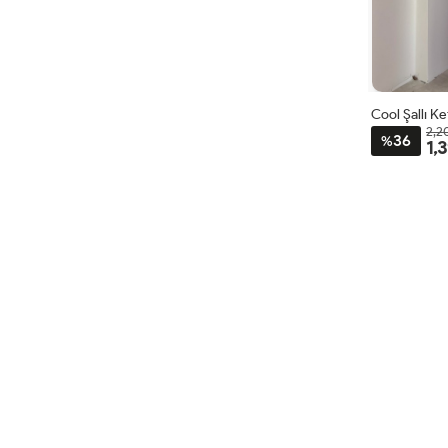
Cool Şallı K
2,2
36
%
1,