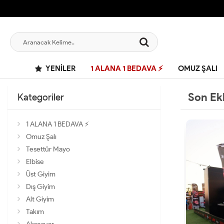
YENILER
1 ALANA 1 BEDAVA ⚡
OMUZ ŞALI
Son Ek
Kategoriler
1 ALANA 1 BEDAVA ⚡
Omuz Şalı
Tesettür Mayo
Elbise
Üst Giyim
Dış Giyim
Alt Giyim
Takım