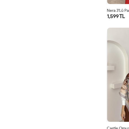
Nera 3’lü Pa
1,599 TL
Castle Omuz