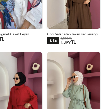
Düğmeli Ceket Beyaz
Cool Şallı Keten Takım Kahverengi
 TL
2,200 TL
36
%
1,399 TL
1
2
STD