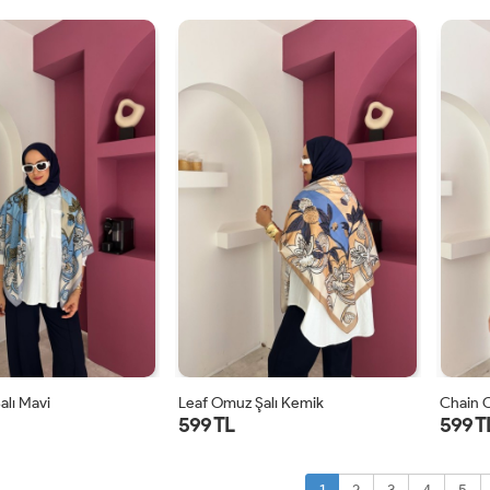
STD
STD
alı Mavi
Leaf Omuz Şalı Kemik
Chain 
599 TL
599 T
STD
STD