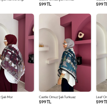
599 TL
599 T
STD
STD
 Şalı Mor
Castle Omuz Şalı Turkuaz
Leaf Om
599 TL
599 T