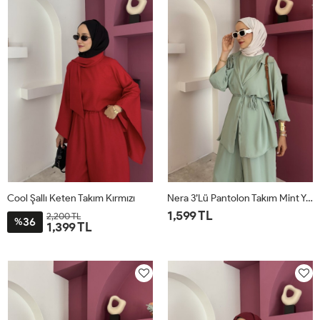
Cool Şallı Keten Takım Kırmızı
Nera 3’lü Pantolon Takım Mint Yeşili
1,599 TL
2,200 TL
36
%
1,399 TL
STD
STD