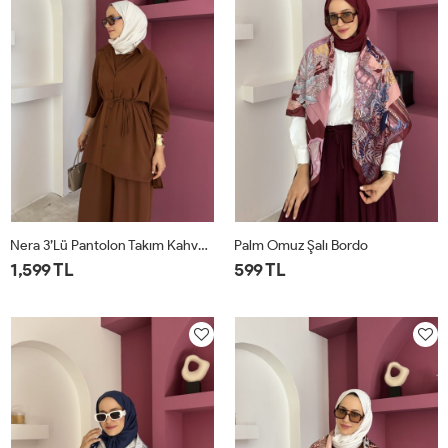
Nera 3’lü Pantolon Takım Kahverengi
Palm Omuz Şalı Bordo
1,599 TL
599 TL
STD
STD