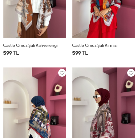
Castle Omuz Şalı Kahverengi
Castle Omuz Şalı Kırmızı
599 TL
599 TL
STD
STD