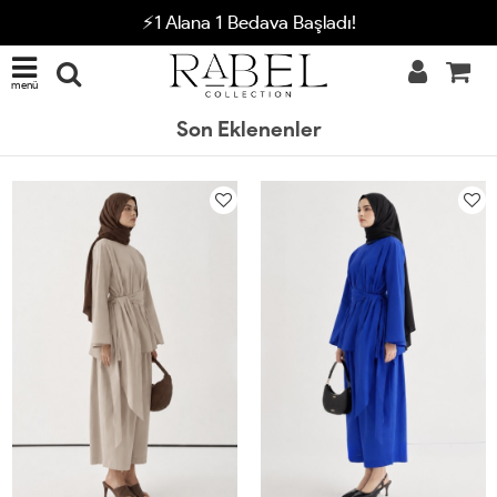
⚡1 Alana 1 Bedava Başladı!
menü
Son Eklenenler