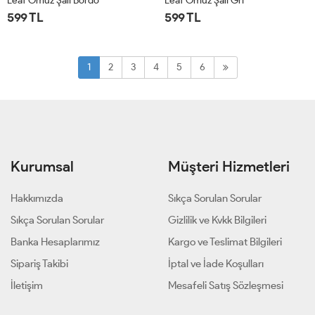
Leaf Omuz Şalı Bordo
Leaf Omuz Şalı Gri
599 TL
599 TL
STD
STD
1
2
3
4
5
6
Kurumsal
Müşteri Hizmetleri
Hakkımızda
Sıkça Sorulan Sorular
Sıkça Sorulan Sorular
Gizlilik ve Kvkk Bilgileri
Banka Hesaplarımız
Kargo ve Teslimat Bilgileri
Sipariş Takibi
İptal ve İade Koşulları
İletişim
Mesafeli Satış Sözleşmesi