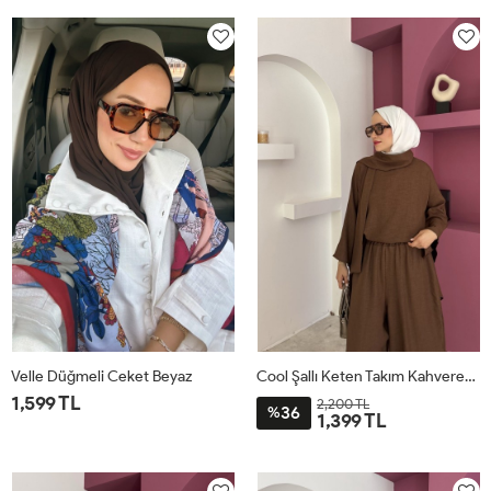
1
2
1
2
Velle Düğmeli Ceket Beyaz
Cool Şallı Keten Takım Kahverengi
1,599 TL
2,200 TL
36
%
1,399 TL
1
2
STD