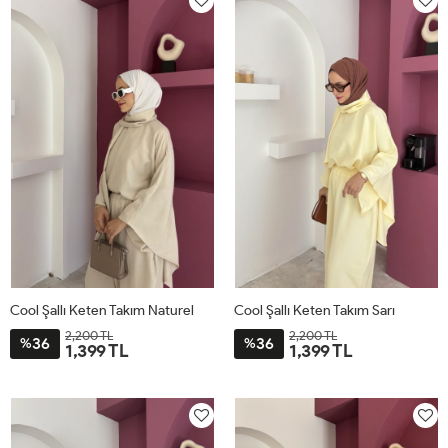
Cool Şallı Keten Takım Naturel
Cool Şallı Keten Takım Sarı
2,200 TL
2,200 TL
36
36
%
%
1,399 TL
1,399 TL
STD
STD