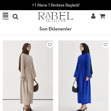
⚡1 Alana 1 Bedava Başladı!
menü
Son Eklenenler