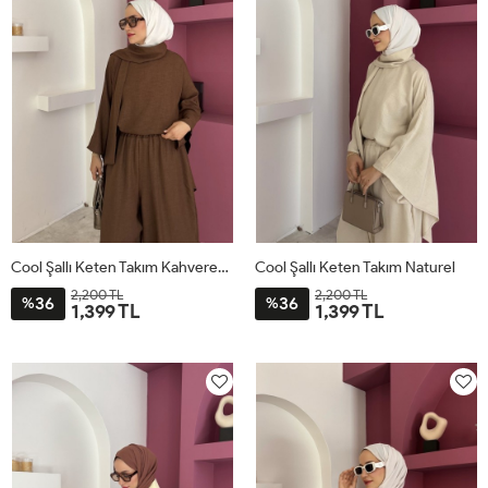
Cool Şallı Keten Takım Kahverengi
Cool Şallı Keten Takım Naturel
2,200 TL
2,200 TL
36
36
%
%
1,399 TL
1,399 TL
STD
STD