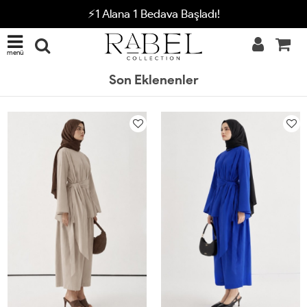
⚡1 Alana 1 Bedava Başladı!
menü
Son Eklenenler