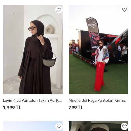
1
2
1
2
Lavin 4’lü Pantolon Takım Acı Kahve
Mirelle Bol Paça Pantolon Kırmızı
1,999 TL
799 TL
1
2
1
2