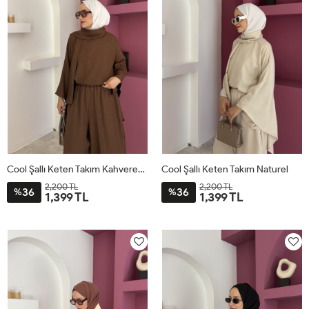
Cool Şallı Keten Takım Kahverengi
Cool Şallı Keten Takım Naturel
2,200 TL
2,200 TL
36
36
%
%
1,399 TL
1,399 TL
STD
STD