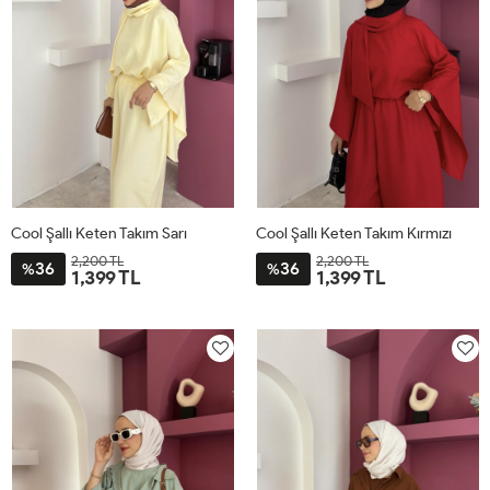
Cool Şallı Keten Takım Sarı
Cool Şallı Keten Takım Kırmızı
2,200 TL
2,200 TL
36
36
%
%
1,399 TL
1,399 TL
STD
STD