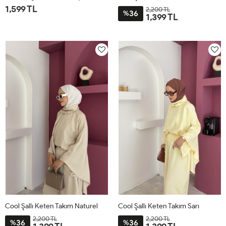
1,599 TL
2,200 TL
36
%
1,399 TL
1
2
STD
Cool Şallı Keten Takım Naturel
Cool Şallı Keten Takım Sarı
2,200 TL
2,200 TL
36
36
%
%