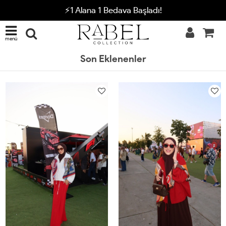
⚡1 Alana 1 Bedava Başladı!
menü
Son Eklenenler