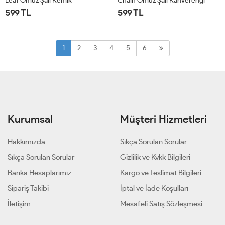
Leaf Omuz Şalı Kemik
Chain Omuz Şalı Kahverengi
599 TL
599 TL
STD
STD
1
2
3
4
5
6
Kurumsal
Müşteri Hizmetleri
Hakkımızda
Sıkça Sorulan Sorular
Sıkça Sorulan Sorular
Gizlilik ve Kvkk Bilgileri
Banka Hesaplarımız
Kargo ve Teslimat Bilgileri
Sipariş Takibi
İptal ve İade Koşulları
İletişim
Mesafeli Satış Sözleşmesi