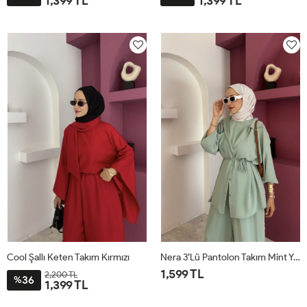
1,399 TL
1,399 TL
STD
STD
Cool Şallı Keten Takım Kırmızı
Nera 3’lü Pantolon Takım Mint Yeşili
1,599 TL
2,200 TL
36
%
1,399 TL
STD
STD