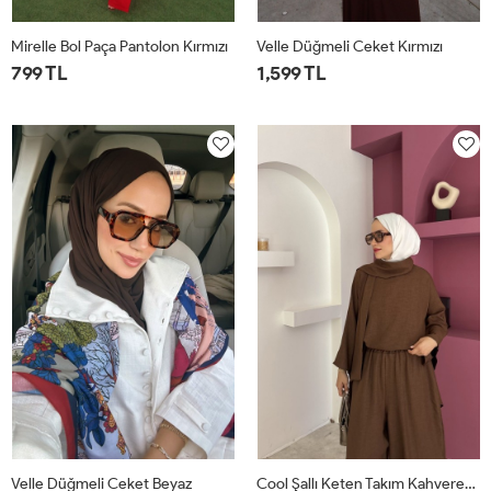
Mirelle Bol Paça Pantolon Kırmızı
Velle Düğmeli Ceket Kırmızı
799 TL
1,599 TL
1
2
1
2
Velle Düğmeli Ceket Beyaz
Cool Şallı Keten Takım Kahverengi