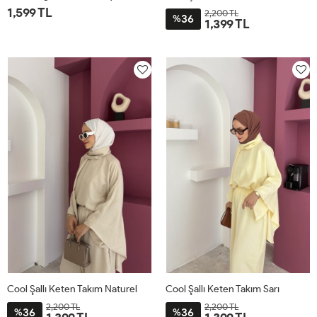
1,599 TL
2,200 TL
36
%
1,399 TL
1
2
STD
Cool Şallı Keten Takım Naturel
Cool Şallı Keten Takım Sarı
2,200 TL
2,200 TL
36
36
%
%