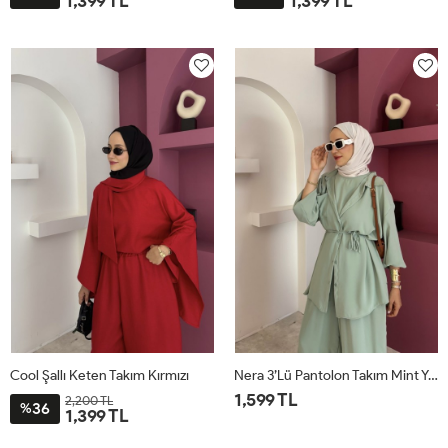
1,399 TL
1,399 TL
STD
STD
Cool Şallı Keten Takım Kırmızı
Nera 3’lü Pantolon Takım Mint Yeşili
1,599 TL
2,200 TL
36
%
1,399 TL
STD
STD