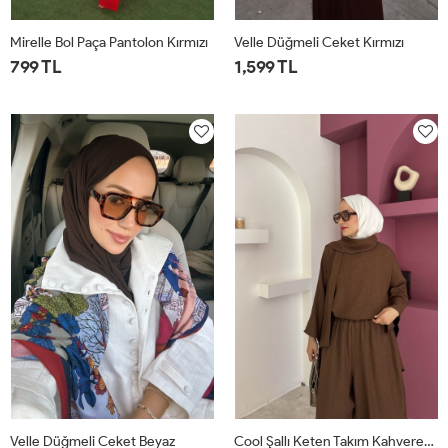
Mirelle Bol Paça Pantolon Kırmızı
Velle Düğmeli Ceket Kırmızı
799 TL
1,599 TL
1
2
1
2
Velle Düğmeli Ceket Beyaz
Cool Şallı Keten Takım Kahverengi