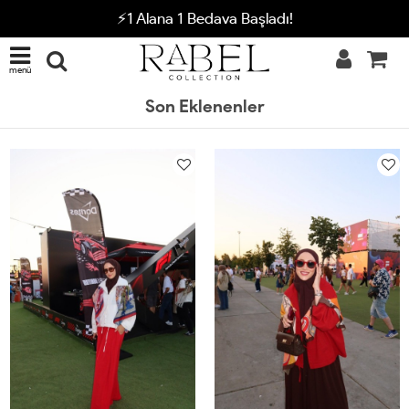
⚡1 Alana 1 Bedava Başladı!
menü
Son Eklenenler