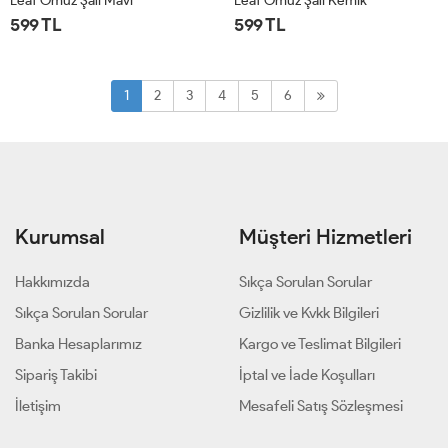
Leaf Omuz Şalı Mavi
Leaf Omuz Şalı Kemik
599 TL
599 TL
STD
STD
1
2
3
4
5
6
Kurumsal
Müşteri Hizmetleri
Hakkımızda
Sıkça Sorulan Sorular
Sıkça Sorulan Sorular
Gizlilik ve Kvkk Bilgileri
Banka Hesaplarımız
Kargo ve Teslimat Bilgileri
Sipariş Takibi
İptal ve İade Koşulları
İletişim
Mesafeli Satış Sözleşmesi