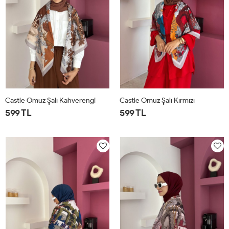
Castle Omuz Şalı Kahverengi
Castle Omuz Şalı Kırmızı
599 TL
599 TL
STD
STD