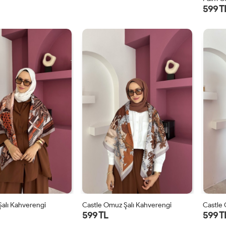
599 T
alı Kahverengi
Castle Omuz Şalı Kahverengi
Castle 
599 TL
599 T