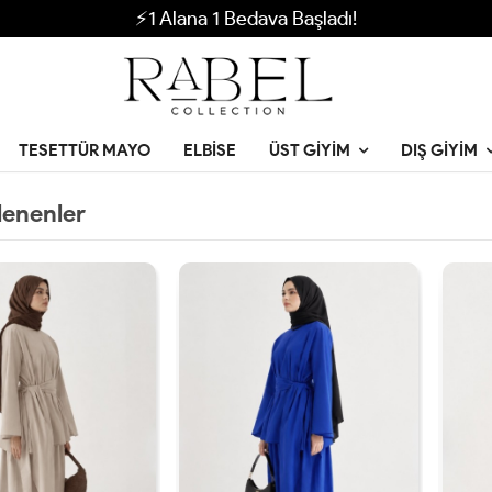
⚡1 Alana 1 Bedava Başladı!
TESETTÜR MAYO
ELBISE
ÜST GIYIM
DIŞ GIYIM
lenenler