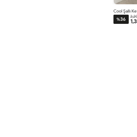
Cool Şallı K
2,2
36
%
1,