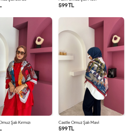
L
599 TL
STD
STD
Omuz Şalı Kırmızı
Castle Omuz Şalı Mavi
L
599 TL