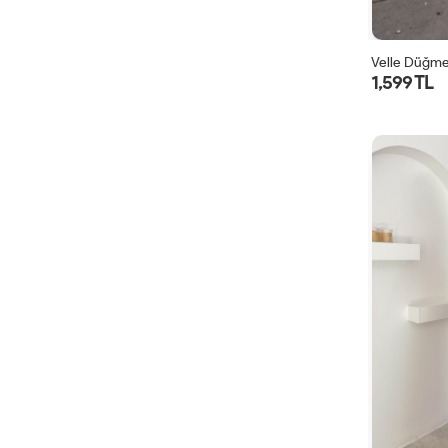
Velle Düğmel
1,599 TL