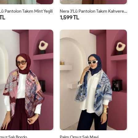
lü Pantolon Takım Mint Yeşili
Nera 3’lü Pantolon Takım Kahverengi
 TL
1,599 TL
STD
STD
muz Şalı Bordo
Palm Omuz Şalı Mavi