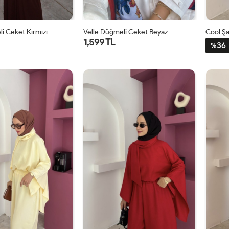
i Ceket Kırmızı
Velle Düğmeli Ceket Beyaz
Cool Şa
1,599 TL
36
%
1
2
1
2