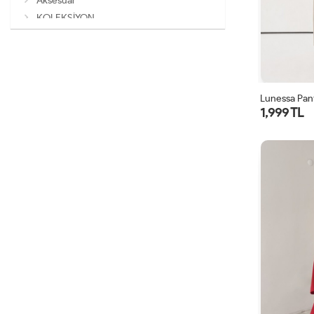
Aksesuar
KOLEKSİYON
Lunessa Pan
1,999 TL