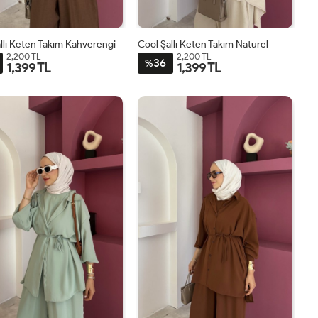
llı Keten Takım Kahverengi
Cool Şallı Keten Takım Naturel
2,200 TL
2,200 TL
36
%
1,399 TL
1,399 TL
STD
STD