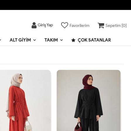
Giriş Yap
Favorilerim
Sepetim [
0
]
ALT GIYIM
TAKIM
ÇOK SATANLAR