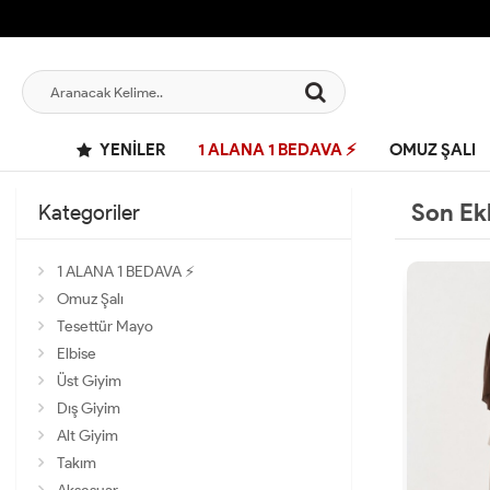
YENILER
1 ALANA 1 BEDAVA ⚡
OMUZ ŞALI
Son Ek
Kategoriler
1 ALANA 1 BEDAVA ⚡
Omuz Şalı
Tesettür Mayo
Elbise
Üst Giyim
Dış Giyim
Alt Giyim
Takım