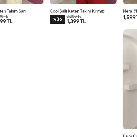
eten Takım Sarı
Cool Şallı Keten Takım Kırmızı
Nera 3’
1,599
00 TL
2,200 TL
36
%
399 TL
1,399 TL
STD
STD
Palm O