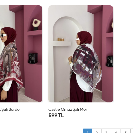
STD
STD
 Şalı Bordo
Castle Omuz Şalı Mor
599 TL
STD
STD