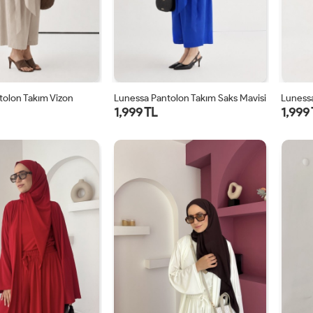
tolon Takım Vizon
Lunessa Pantolon Takım Saks Mavisi
Lunessa
1,999 TL
1,999
1
2
1
2