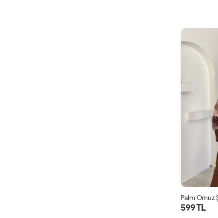
Palm Omuz Ş
599 TL