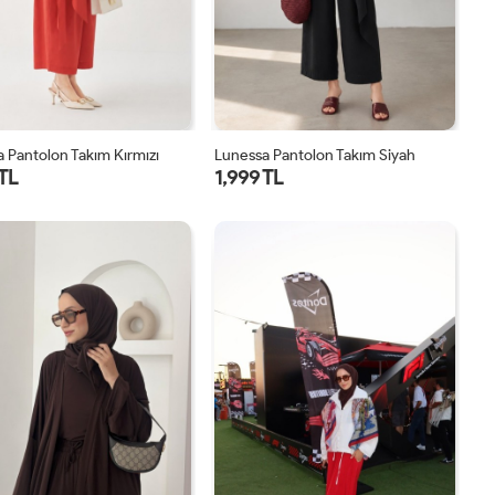
 Pantolon Takım Kırmızı
Lunessa Pantolon Takım Siyah
 TL
1,999 TL
1
2
1
2