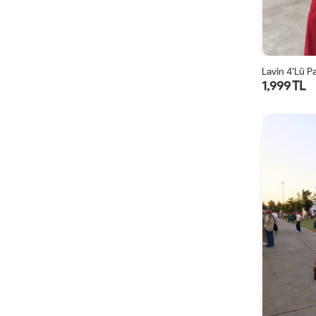
Lavin 4’lü P
1,999 TL