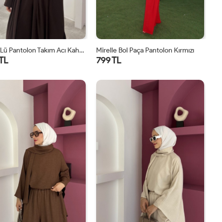
Lavin 4’lü Pantolon Takım Acı Kahve
Mirelle Bol Paça Pantolon Kırmızı
 TL
799 TL
1
2
1
2