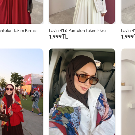
antolon Takım Kırmızı
Lavin 4’lü Pantolon Takım Ekru
1,999 TL
1,999
1
2
1
2