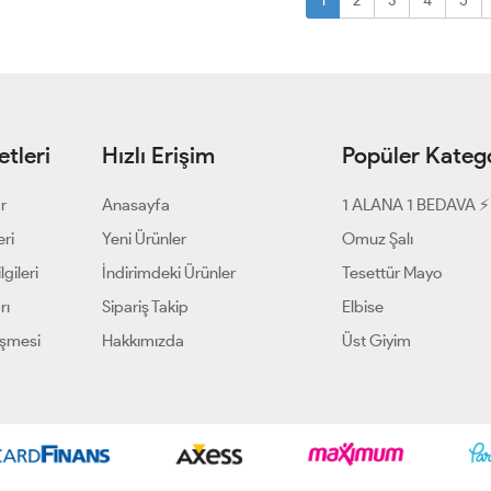
1
2
3
4
5
tleri
Hızlı Erişim
Popüler Katego
ar
Anasayfa
1 ALANA 1 BEDAVA ⚡
eri
Yeni Ürünler
Omuz Şalı
gileri
İndirimdeki Ürünler
Tesettür Mayo
rı
Sipariş Takip
Elbise
eşmesi
Hakkımızda
Üst Giyim