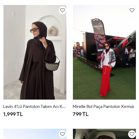
1
2
1
2
Lavin 4’lü Pantolon Takım Acı Kahve
Mirelle Bol Paça Pantolon Kırmızı
1,999 TL
799 TL
1
2
1
2