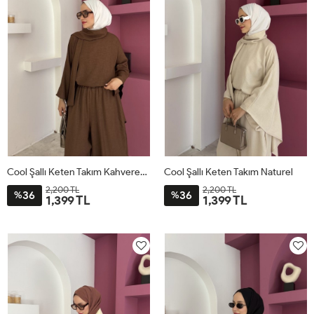
Cool Şallı Keten Takım Kahverengi
Cool Şallı Keten Takım Naturel
2,200 TL
2,200 TL
36
36
%
%
1,399 TL
1,399 TL
STD
STD