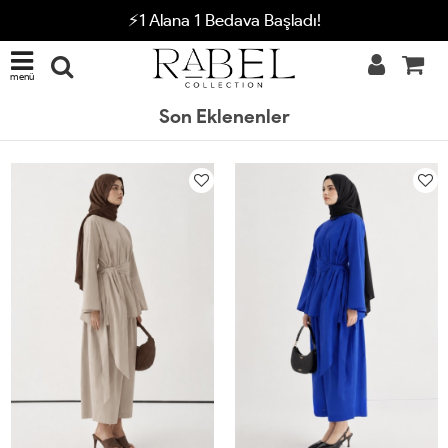
⚡1 Alana 1 Bedava Başladı!
menü
Son Eklenenler