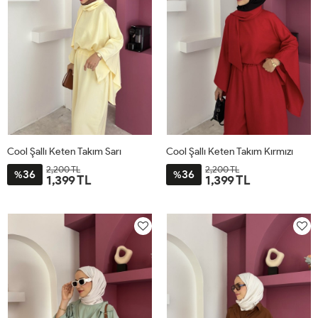
Cool Şallı Keten Takım Sarı
Cool Şallı Keten Takım Kırmızı
2,200 TL
2,200 TL
36
36
%
%
1,399 TL
1,399 TL
STD
STD