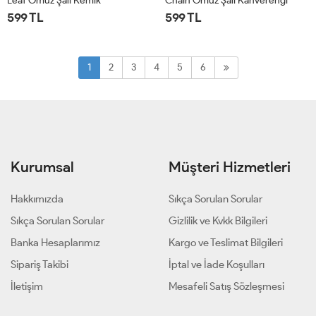
Leaf Omuz Şalı Kemik
Chain Omuz Şalı Kahverengi
599 TL
599 TL
STD
STD
1
2
3
4
5
6
Kurumsal
Müşteri Hizmetleri
Hakkımızda
Sıkça Sorulan Sorular
Sıkça Sorulan Sorular
Gizlilik ve Kvkk Bilgileri
Banka Hesaplarımız
Kargo ve Teslimat Bilgileri
Sipariş Takibi
İptal ve İade Koşulları
İletişim
Mesafeli Satış Sözleşmesi