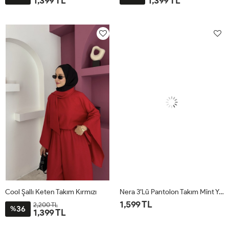
1,399 TL
1,399 TL
STD
STD
Cool Şallı Keten Takım Kırmızı
Nera 3’lü Pantolon Takım Mint Yeşili
1,599 TL
2,200 TL
36
%
1,399 TL
STD
STD