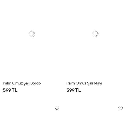
Palm Omuz Şalı Bordo
Palm Omuz Şalı Mavi
599 TL
599 TL
STD
STD