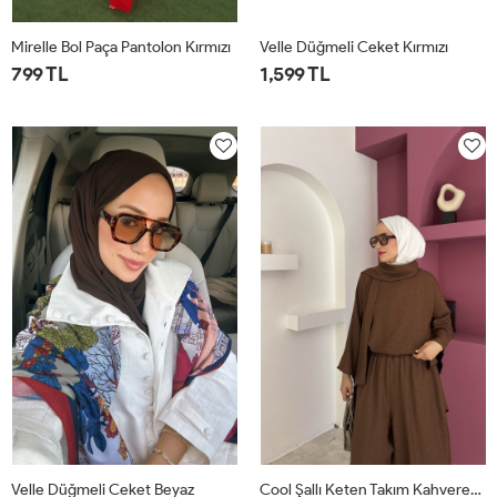
Mirelle Bol Paça Pantolon Kırmızı
Velle Düğmeli Ceket Kırmızı
799 TL
1,599 TL
1
2
1
2
Velle Düğmeli Ceket Beyaz
Cool Şallı Keten Takım Kahverengi