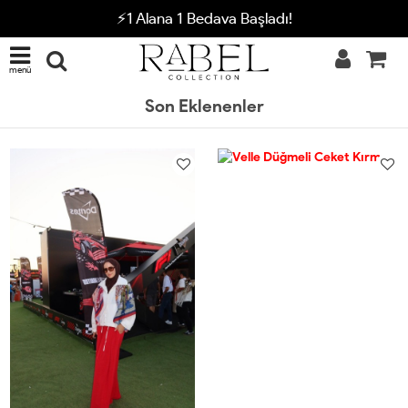
⚡1 Alana 1 Bedava Başladı!
menü
Son Eklenenler