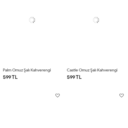
Palm Omuz Şalı Kahverengi
Castle Omuz Şalı Kahverengi
599 TL
599 TL
STD
STD