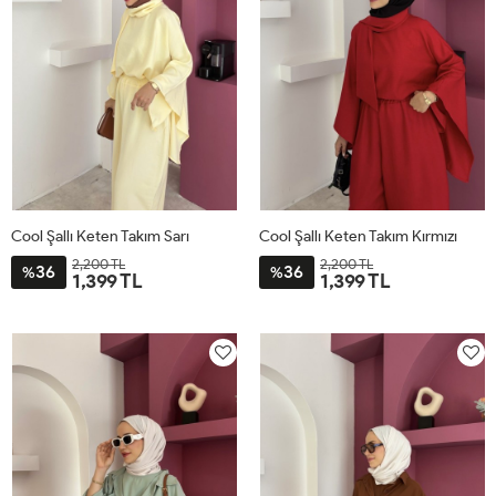
Cool Şallı Keten Takım Sarı
Cool Şallı Keten Takım Kırmızı
2,200 TL
2,200 TL
36
36
%
%
1,399 TL
1,399 TL
STD
STD