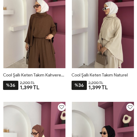
Cool Şallı Keten Takım Kahverengi
Cool Şallı Keten Takım Naturel
2,200 TL
2,200 TL
36
36
%
%
1,399 TL
1,399 TL
STD
STD