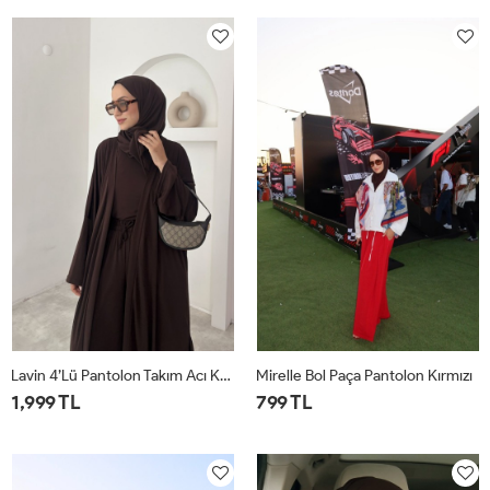
1
2
1
2
Lavin 4’lü Pantolon Takım Acı Kahve
Mirelle Bol Paça Pantolon Kırmızı
1,999 TL
799 TL
1
2
1
2