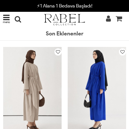
⚡1 Alana 1 Bedava Başladı!
menü
Son Eklenenler