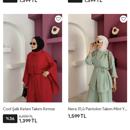
1,399 TL
1,399 TL
STD
STD
Cool Şallı Keten Takım Kırmızı
Nera 3’lü Pantolon Takım Mint Yeşili
1,599 TL
2,200 TL
36
%
1,399 TL
STD
STD