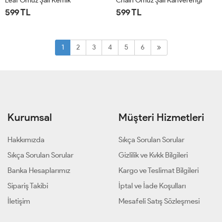
Leaf Omuz Şalı Kemik
Chain Omuz Şalı Kahverengi
599 TL
599 TL
STD
STD
1
2
3
4
5
6
Kurumsal
Müşteri Hizmetleri
Hakkımızda
Sıkça Sorulan Sorular
Sıkça Sorulan Sorular
Gizlilik ve Kvkk Bilgileri
Banka Hesaplarımız
Kargo ve Teslimat Bilgileri
Sipariş Takibi
İptal ve İade Koşulları
İletişim
Mesafeli Satış Sözleşmesi