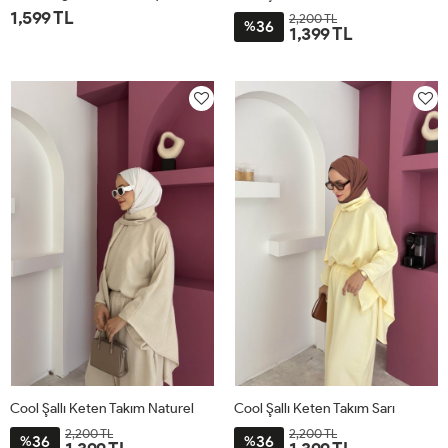
1,599 TL
2,200 TL
36
%
1,399 TL
1
2
STD
Cool Şallı Keten Takım Naturel
Cool Şallı Keten Takım Sarı
2,200 TL
2,200 TL
36
36
%
%