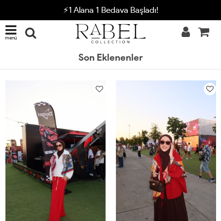
⚡1 Alana 1 Bedava Başladı!
menü
Son Eklenenler