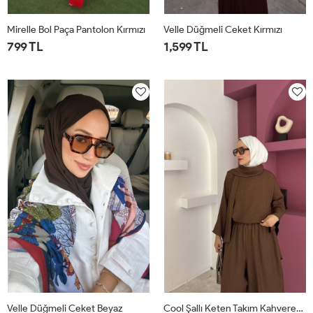
Mirelle Bol Paça Pantolon Kırmızı
Velle Düğmeli Ceket Kırmızı
799 TL
1,599 TL
1
2
1
2
Velle Düğmeli Ceket Beyaz
Cool Şallı Keten Takım Kahverengi