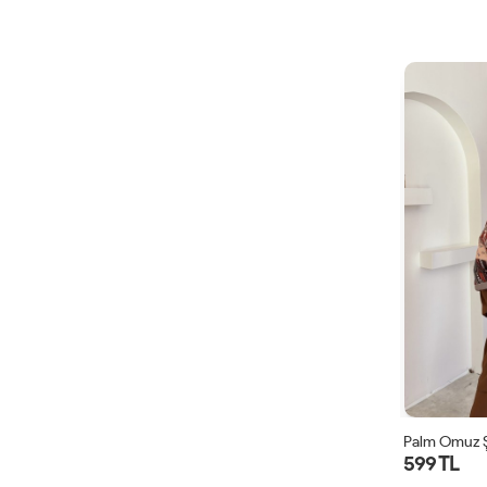
Palm Omuz Ş
599 TL