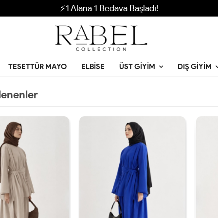
⚡1 Alana 1 Bedava Başladı!
TESETTÜR MAYO
ELBISE
ÜST GIYIM
DIŞ GIYIM
lenenler