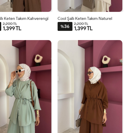
llı Keten Takım Kahverengi
Cool Şallı Keten Takım Naturel
2,200 TL
2,200 TL
36
%
1,399 TL
1,399 TL
STD
STD