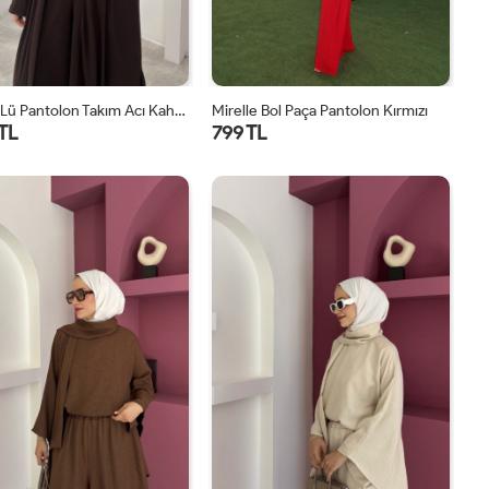
Lavin 4’lü Pantolon Takım Acı Kahve
Mirelle Bol Paça Pantolon Kırmızı
 TL
799 TL
1
2
1
2