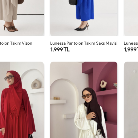
tolon Takım Vizon
Lunessa Pantolon Takım Saks Mavisi
Lunessa
1,999 TL
1,999
1
2
1
2