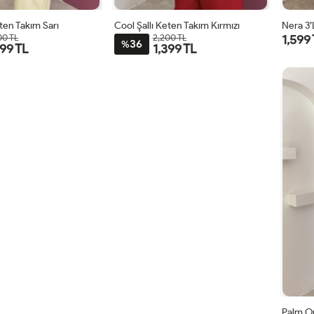
eten Takım Sarı
Cool Şallı Keten Takım Kırmızı
Nera 3’
1,599
00 TL
2,200 TL
36
%
399 TL
1,399 TL
STD
STD
Palm O