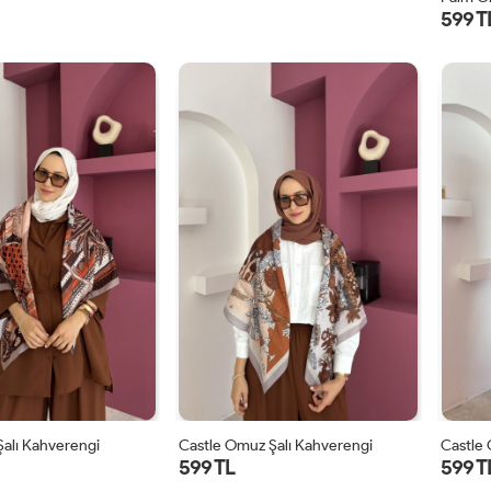
599 T
alı Kahverengi
Castle Omuz Şalı Kahverengi
Castle 
599 TL
599 T