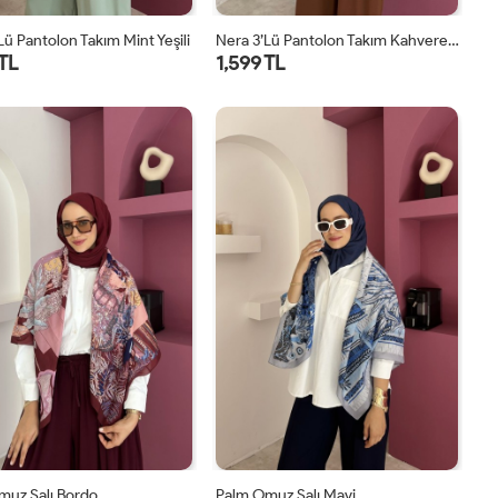
lü Pantolon Takım Mint Yeşili
Nera 3’lü Pantolon Takım Kahverengi
 TL
1,599 TL
STD
STD
muz Şalı Bordo
Palm Omuz Şalı Mavi