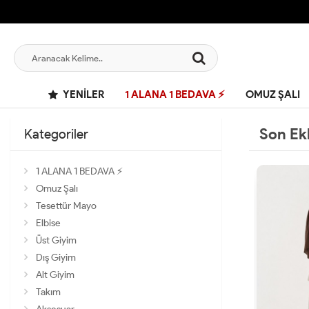
YENILER
1 ALANA 1 BEDAVA ⚡
OMUZ ŞALI
Son Ek
Kategoriler
1 ALANA 1 BEDAVA ⚡
Omuz Şalı
Tesettür Mayo
Elbise
Üst Giyim
Dış Giyim
Alt Giyim
Takım