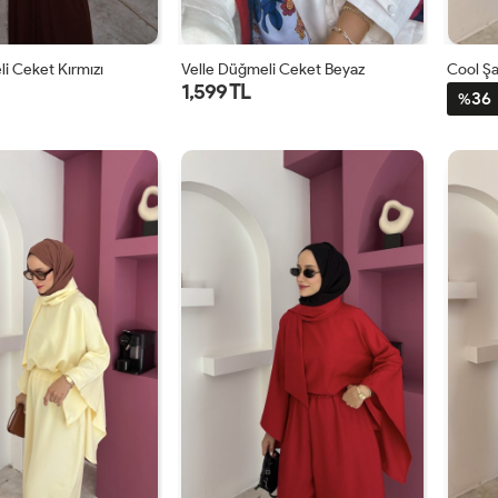
i Ceket Kırmızı
Velle Düğmeli Ceket Beyaz
Cool Şa
1,599 TL
36
%
1
2
1
2