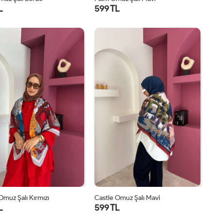
L
599 TL
STD
STD
Omuz Şalı Kırmızı
Castle Omuz Şalı Mavi
L
599 TL