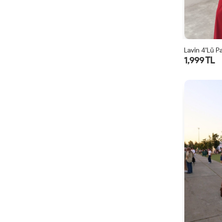
Lavin 4’lü P
1,999 TL