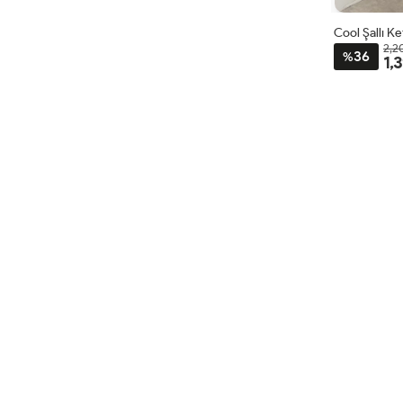
Cool Şallı K
2,2
36
%
1,