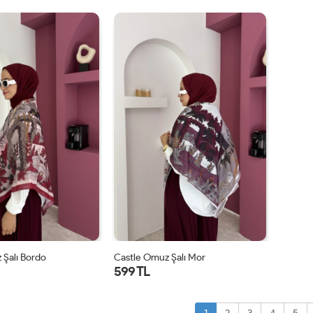
STD
STD
 Şalı Bordo
Castle Omuz Şalı Mor
599 TL
STD
STD