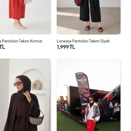
 Pantolon Takım Kırmızı
Lunessa Pantolon Takım Siyah
 TL
1,999 TL
1
2
1
2