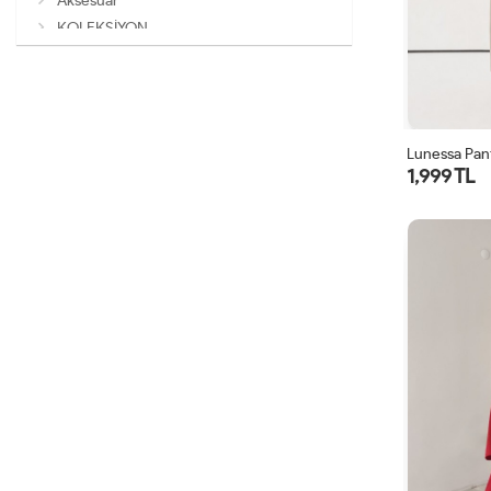
Aksesuar
KOLEKSİYON
Lunessa Pan
1,999 TL