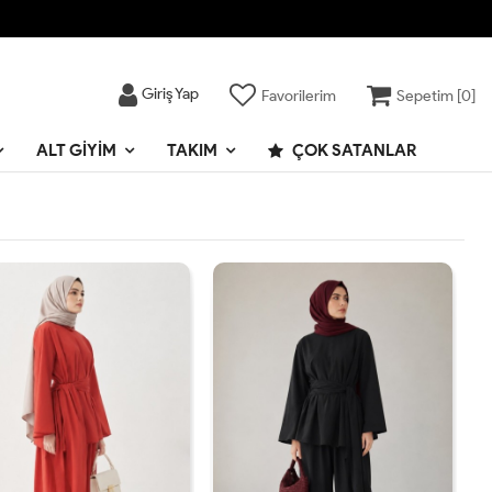
Giriş Yap
Favorilerim
Sepetim [
0
]
ALT GIYIM
TAKIM
ÇOK SATANLAR