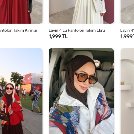
antolon Takım Kırmızı
Lavin 4’lü Pantolon Takım Ekru
1,999 TL
1,999
1
2
1
2