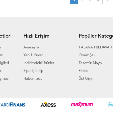
1
2
3
4
5
tleri
Hızlı Erişim
Popüler Katego
ar
Anasayfa
1 ALANA 1 BEDAVA ⚡
eri
Yeni Ürünler
Omuz Şalı
gileri
İndirimdeki Ürünler
Tesettür Mayo
rı
Sipariş Takip
Elbise
eşmesi
Hakkımızda
Üst Giyim