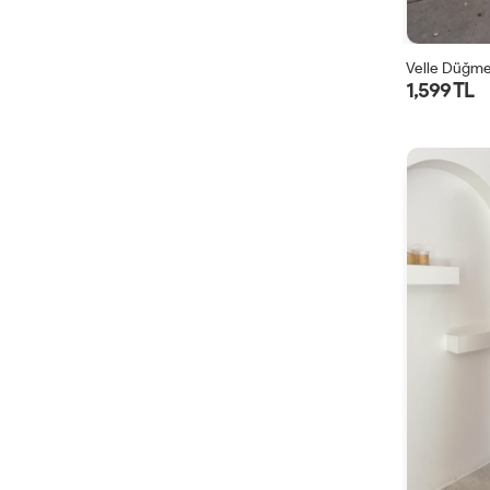
Velle Düğmel
1,599 TL