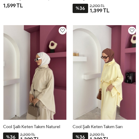
1,599 TL
2,200 TL
36
%
1,399 TL
1
2
STD
Cool Şallı Keten Takım Naturel
Cool Şallı Keten Takım Sarı
2,200 TL
2,200 TL
36
36
%
%