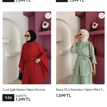
1,399 TL
1,399 TL
STD
STD
Cool Şallı Keten Takım Kırmızı
Nera 3’lü Pantolon Takım Mint Yeşili
1,599 TL
2,200 TL
36
%
1,399 TL
STD
STD