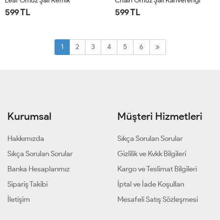
Leaf Omuz Şalı Kemik
Chain Omuz Şalı Kahverengi
599 TL
599 TL
STD
STD
1
2
3
4
5
6
Kurumsal
Müşteri Hizmetleri
Hakkımızda
Sıkça Sorulan Sorular
Sıkça Sorulan Sorular
Gizlilik ve Kvkk Bilgileri
Banka Hesaplarımız
Kargo ve Teslimat Bilgileri
Sipariş Takibi
İptal ve İade Koşulları
İletişim
Mesafeli Satış Sözleşmesi