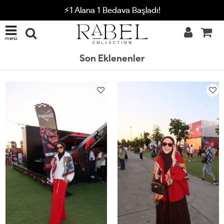
⚡1 Alana 1 Bedava Başladı!
menü
Son Eklenenler