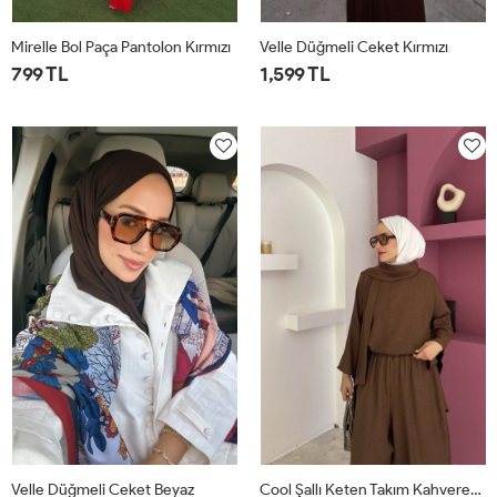
Mirelle Bol Paça Pantolon Kırmızı
Velle Düğmeli Ceket Kırmızı
799 TL
1,599 TL
1
2
1
2
Velle Düğmeli Ceket Beyaz
Cool Şallı Keten Takım Kahverengi