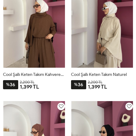
Cool Şallı Keten Takım Kahverengi
Cool Şallı Keten Takım Naturel
2,200 TL
2,200 TL
36
36
%
%
1,399 TL
1,399 TL
STD
STD