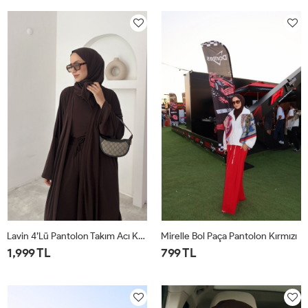
1
2
1
2
Lavin 4’lü Pantolon Takım Acı Kahve
Mirelle Bol Paça Pantolon Kırmızı
1,999 TL
799 TL
1
2
1
2