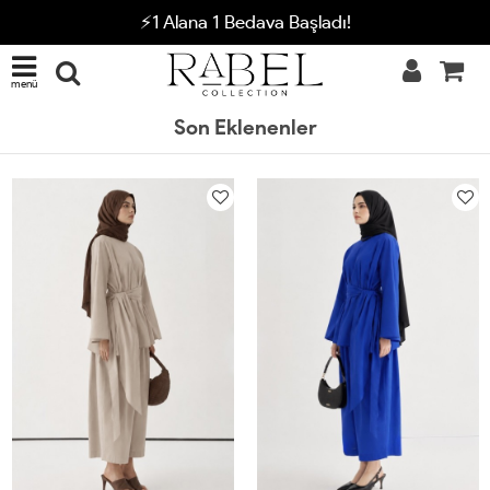
⚡1 Alana 1 Bedava Başladı!
menü
Son Eklenenler