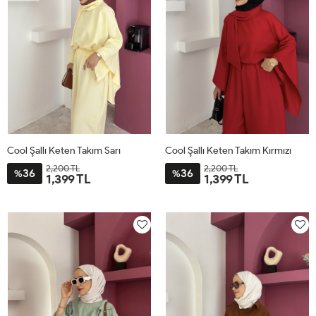
Cool Şallı Keten Takım Sarı
Cool Şallı Keten Takım Kırmızı
2,200 TL
2,200 TL
36
36
%
%
1,399 TL
1,399 TL
STD
STD