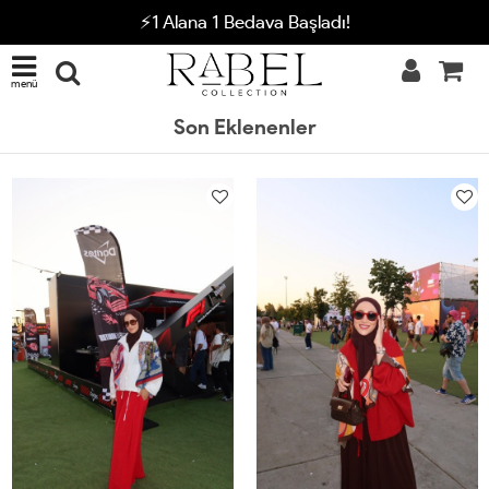
⚡1 Alana 1 Bedava Başladı!
menü
Son Eklenenler