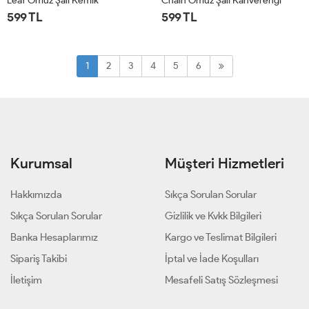
Leaf Omuz Şalı Kemik
Chain Omuz Şalı Kahverengi
599 TL
599 TL
STD
STD
1
2
3
4
5
6
Kurumsal
Müşteri Hizmetleri
Hakkımızda
Sıkça Sorulan Sorular
Sıkça Sorulan Sorular
Gizlilik ve Kvkk Bilgileri
Banka Hesaplarımız
Kargo ve Teslimat Bilgileri
Sipariş Takibi
İptal ve İade Koşulları
İletişim
Mesafeli Satış Sözleşmesi