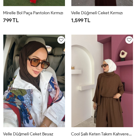
Mirelle Bol Paça Pantolon Kırmızı
Velle Düğmeli Ceket Kırmızı
799 TL
1,599 TL
1
2
1
2
Velle Düğmeli Ceket Beyaz
Cool Şallı Keten Takım Kahverengi