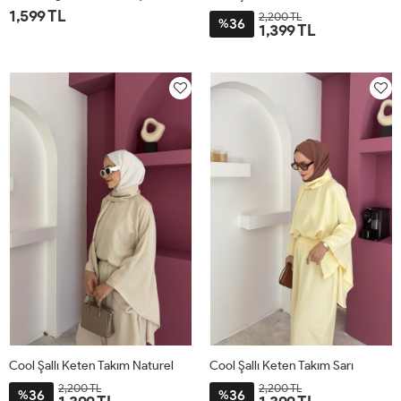
1,599 TL
2,200 TL
36
%
1,399 TL
1
2
STD
Cool Şallı Keten Takım Naturel
Cool Şallı Keten Takım Sarı
2,200 TL
2,200 TL
36
36
%
%