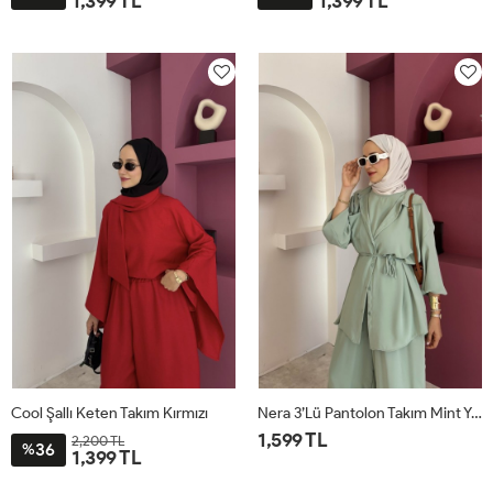
1,399 TL
1,399 TL
STD
STD
Cool Şallı Keten Takım Kırmızı
Nera 3’lü Pantolon Takım Mint Yeşili
1,599 TL
2,200 TL
36
%
1,399 TL
STD
STD