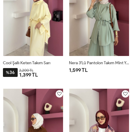
Cool Şallı Keten Takım Sarı
Nera 3’lü Pantolon Takım Mint Yeşili
1,599 TL
2,200 TL
36
%
1,399 TL
STD
STD