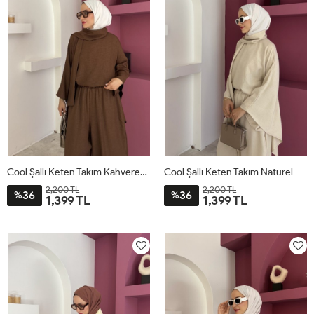
Cool Şallı Keten Takım Kahverengi
Cool Şallı Keten Takım Naturel
2,200 TL
2,200 TL
36
36
%
%
1,399 TL
1,399 TL
STD
STD