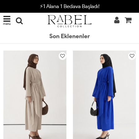
⚡1 Alana 1 Bedava Başladı!
menü
Son Eklenenler