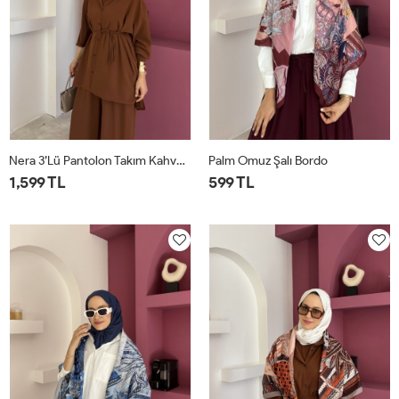
Nera 3’lü Pantolon Takım Kahverengi
Palm Omuz Şalı Bordo
1,599 TL
599 TL
STD
STD