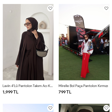
1
2
1
2
Lavin 4’lü Pantolon Takım Acı Kahve
Mirelle Bol Paça Pantolon Kırmızı
1,999 TL
799 TL
1
2
1
2