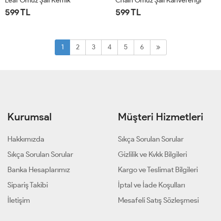
Leaf Omuz Şalı Kemik
Chain Omuz Şalı Kahverengi
599 TL
599 TL
STD
STD
1
2
3
4
5
6
Kurumsal
Müşteri Hizmetleri
Hakkımızda
Sıkça Sorulan Sorular
Sıkça Sorulan Sorular
Gizlilik ve Kvkk Bilgileri
Banka Hesaplarımız
Kargo ve Teslimat Bilgileri
Sipariş Takibi
İptal ve İade Koşulları
İletişim
Mesafeli Satış Sözleşmesi