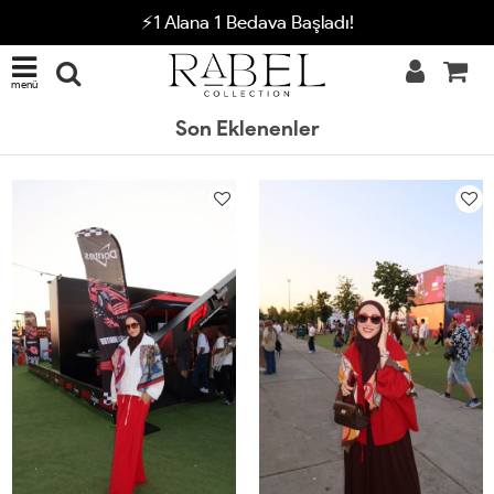
⚡1 Alana 1 Bedava Başladı!
menü
Son Eklenenler