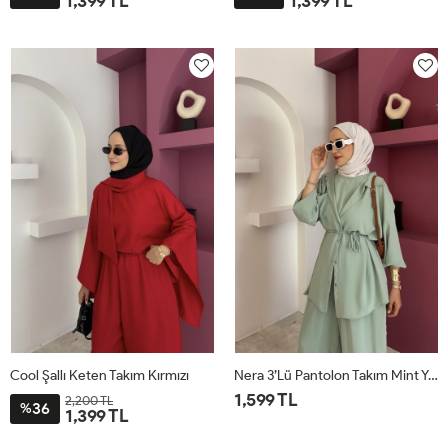
1,399 TL
1,399 TL
STD
STD
Cool Şallı Keten Takım Kırmızı
Nera 3’lü Pantolon Takım Mint Yeşili
1,599 TL
2,200 TL
36
%
1,399 TL
STD
STD