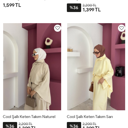
1,599 TL
2,200 TL
36
%
1,399 TL
1
2
STD
Cool Şallı Keten Takım Naturel
Cool Şallı Keten Takım Sarı
2,200 TL
2,200 TL
36
36
%
%