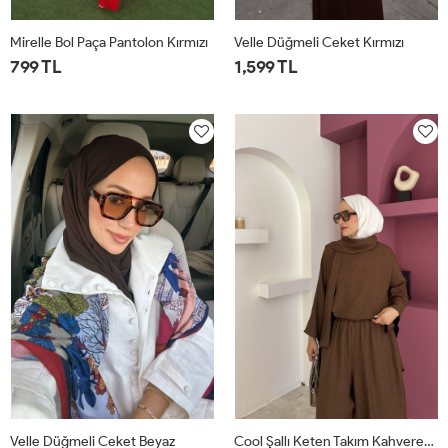
Mirelle Bol Paça Pantolon Kırmızı
Velle Düğmeli Ceket Kırmızı
799 TL
1,599 TL
1
2
1
2
Velle Düğmeli Ceket Beyaz
Cool Şallı Keten Takım Kahverengi