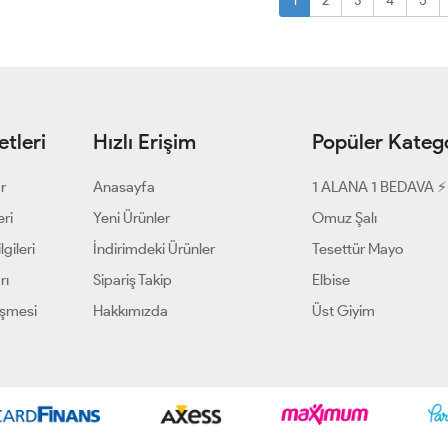
1
2
3
4
5
tleri
Hızlı Erişim
Popüler Katego
ar
Anasayfa
1 ALANA 1 BEDAVA ⚡
eri
Yeni Ürünler
Omuz Şalı
gileri
İndirimdeki Ürünler
Tesettür Mayo
rı
Sipariş Takip
Elbise
eşmesi
Hakkımızda
Üst Giyim