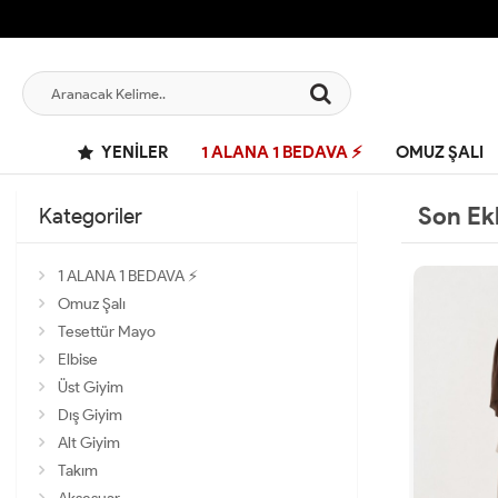
YENILER
1 ALANA 1 BEDAVA ⚡
OMUZ ŞALI
Son Ek
Kategoriler
1 ALANA 1 BEDAVA ⚡
Omuz Şalı
Tesettür Mayo
Elbise
Üst Giyim
Dış Giyim
Alt Giyim
Takım