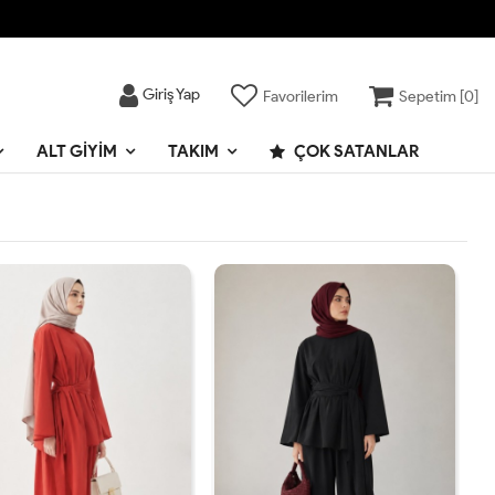
Giriş Yap
Favorilerim
Sepetim [
0
]
ALT GIYIM
TAKIM
ÇOK SATANLAR