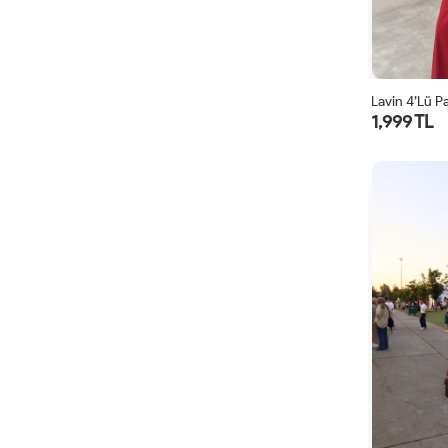
Lavin 4’lü P
1,999 TL