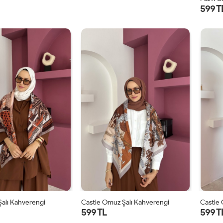
599 T
alı Kahverengi
Castle Omuz Şalı Kahverengi
Castle 
599 TL
599 T