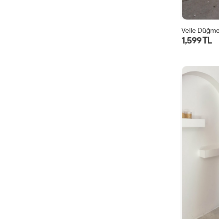
Velle Düğmel
1,599 TL