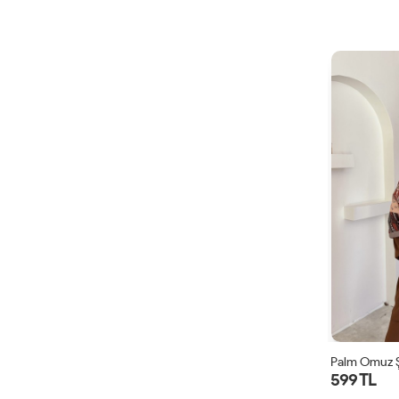
Palm Omuz Ş
599 TL