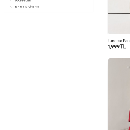
Aksesuar
KOLEKSİYON
Lunessa Pan
1,999 TL