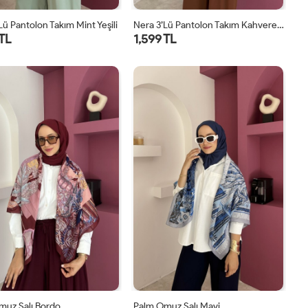
lü Pantolon Takım Mint Yeşili
Nera 3’lü Pantolon Takım Kahverengi
 TL
1,599 TL
STD
STD
muz Şalı Bordo
Palm Omuz Şalı Mavi