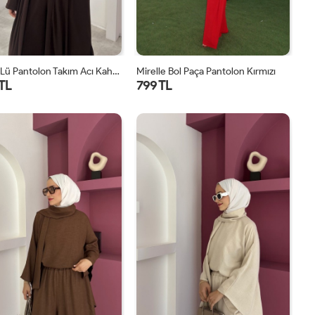
Lavin 4’lü Pantolon Takım Acı Kahve
Mirelle Bol Paça Pantolon Kırmızı
 TL
799 TL
1
2
1
2