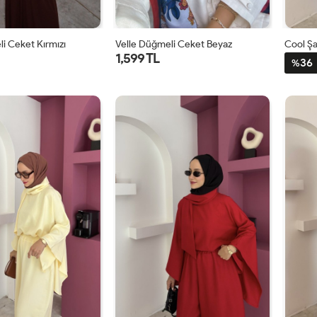
i Ceket Kırmızı
Velle Düğmeli Ceket Beyaz
Cool Şa
1,599 TL
36
%
1
2
1
2