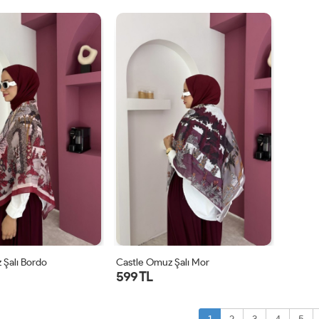
STD
STD
 Şalı Bordo
Castle Omuz Şalı Mor
599 TL
STD
STD