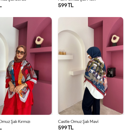
L
599 TL
STD
STD
Omuz Şalı Kırmızı
Castle Omuz Şalı Mavi
L
599 TL