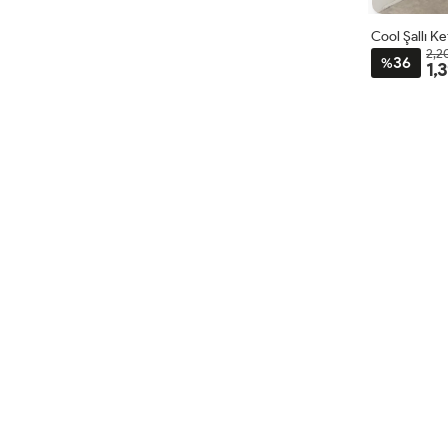
Cool Şallı K
2,2
36
%
1,