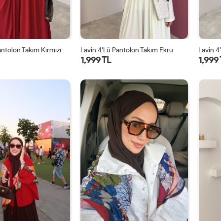
antolon Takım Kırmızı
Lavin 4’lü Pantolon Takım Ekru
1,999 TL
1,999
1
2
1
2