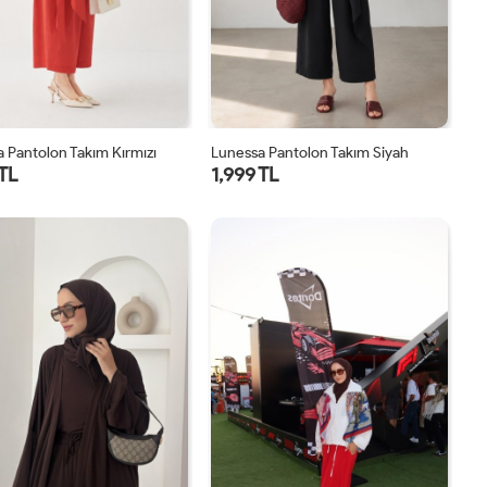
 Pantolon Takım Kırmızı
Lunessa Pantolon Takım Siyah
 TL
1,999 TL
1
2
1
2