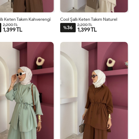
llı Keten Takım Kahverengi
Cool Şallı Keten Takım Naturel
2,200 TL
2,200 TL
36
%
1,399 TL
1,399 TL
STD
STD