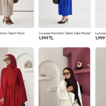
tolon Takım Vizon
Lunessa Pantolon Takım Saks Mavisi
Lunessa
1,999 TL
1,999
1
2
1
2