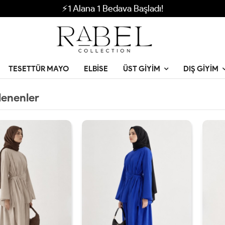
⚡1 Alana 1 Bedava Başladı!
TESETTÜR MAYO
ELBISE
ÜST GIYIM
DIŞ GIYIM
lenenler