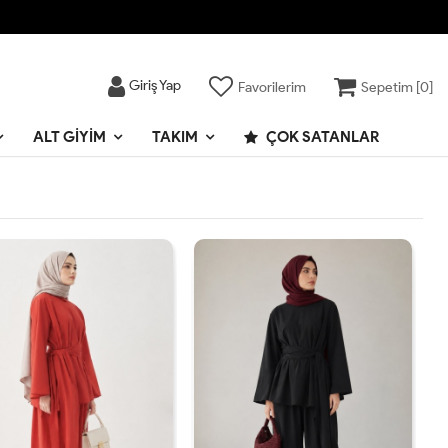
Giriş Yap
Favorilerim
Sepetim [
0
]
ALT GIYIM
TAKIM
ÇOK SATANLAR