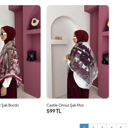
STD
STD
 Şalı Bordo
Castle Omuz Şalı Mor
599 TL
STD
STD