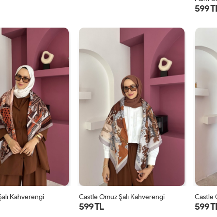
599 T
alı Kahverengi
Castle Omuz Şalı Kahverengi
Castle 
599 TL
599 T