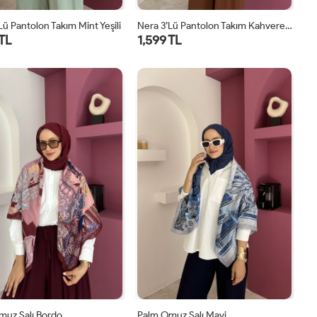
lü Pantolon Takım Mint Yeşili
Nera 3’lü Pantolon Takım Kahverengi
 TL
1,599 TL
STD
STD
muz Şalı Bordo
Palm Omuz Şalı Mavi