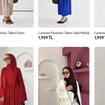
tolon Takım Vizon
Lunessa Pantolon Takım Saks Mavisi
Lunessa
1,999 TL
1,999
1
2
1
2