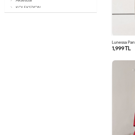
Aksesuar
KOLEKSİYON
Lunessa Pan
1,999 TL