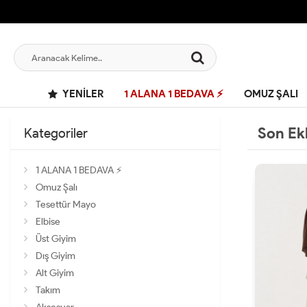
YENILER
1 ALANA 1 BEDAVA ⚡
OMUZ ŞALI
Son Ek
Kategoriler
1 ALANA 1 BEDAVA ⚡
Omuz Şalı
Tesettür Mayo
Elbise
Üst Giyim
Dış Giyim
Alt Giyim
Takım