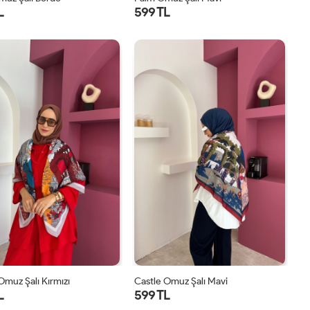
L
599 TL
STD
STD
Omuz Şalı Kırmızı
Castle Omuz Şalı Mavi
L
599 TL