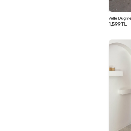
Velle Düğmel
1,599 TL