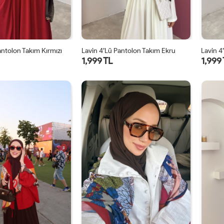
antolon Takım Kırmızı
Lavin 4’lü Pantolon Takım Ekru
1,999 TL
1,999
1
2
1
2