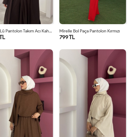
Lavin 4’lü Pantolon Takım Acı Kahve
Mirelle Bol Paça Pantolon Kırmızı
 TL
799 TL
1
2
1
2