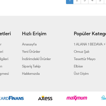
1
2
3
4
5
tleri
Hızlı Erişim
Popüler Katego
ar
Anasayfa
1 ALANA 1 BEDAVA ⚡
eri
Yeni Ürünler
Omuz Şalı
gileri
İndirimdeki Ürünler
Tesettür Mayo
rı
Sipariş Takip
Elbise
eşmesi
Hakkımızda
Üst Giyim