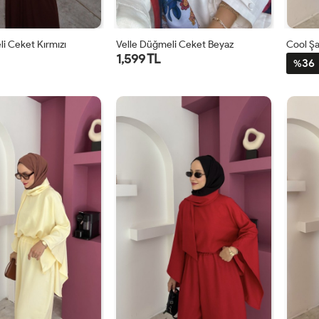
i Ceket Kırmızı
Velle Düğmeli Ceket Beyaz
Cool Şa
1,599 TL
36
%
1
2
1
2