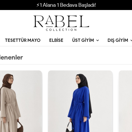
⚡1 Alana 1 Bedava Başladı!
TESETTÜR MAYO
ELBISE
ÜST GIYIM
DIŞ GIYIM
lenenler