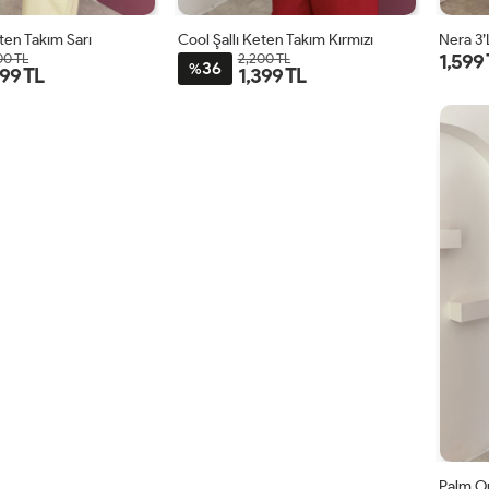
eten Takım Sarı
Cool Şallı Keten Takım Kırmızı
Nera 3’
1,599
00 TL
2,200 TL
36
%
399 TL
1,399 TL
STD
STD
Palm O