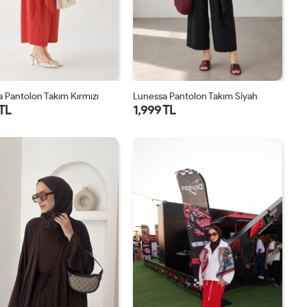
 Pantolon Takım Kırmızı
Lunessa Pantolon Takım Siyah
 TL
1,999 TL
1
2
1
2