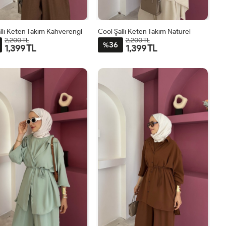
llı Keten Takım Kahverengi
Cool Şallı Keten Takım Naturel
2,200 TL
2,200 TL
36
%
1,399 TL
1,399 TL
STD
STD