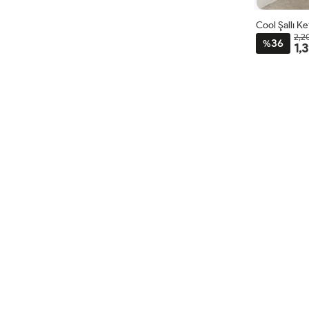
Cool Şallı K
2,2
36
%
1,