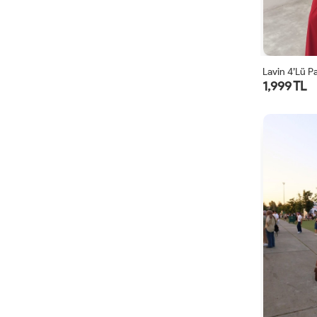
Lavin 4’lü P
1,999 TL