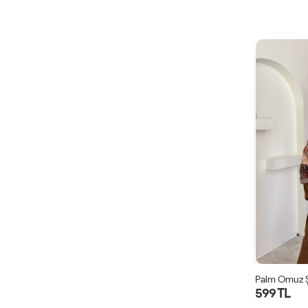
Palm Omuz Ş
599 TL