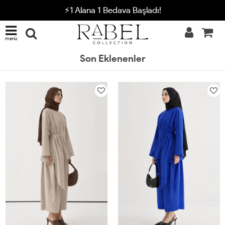
⚡1 Alana 1 Bedava Başladı!
menü
Son Eklenenler