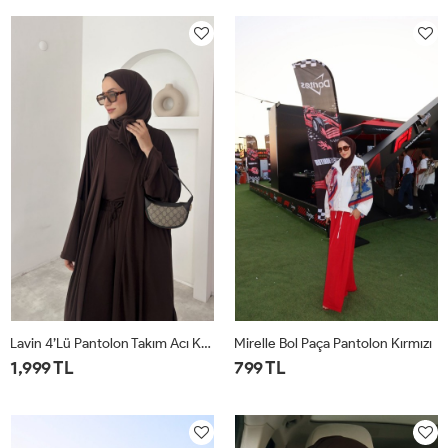
1
2
1
2
Lavin 4’lü Pantolon Takım Acı Kahve
Mirelle Bol Paça Pantolon Kırmızı
1,999 TL
799 TL
1
2
1
2