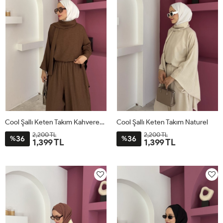
Cool Şallı Keten Takım Kahverengi
Cool Şallı Keten Takım Naturel
2,200 TL
2,200 TL
36
36
%
%
1,399 TL
1,399 TL
STD
STD