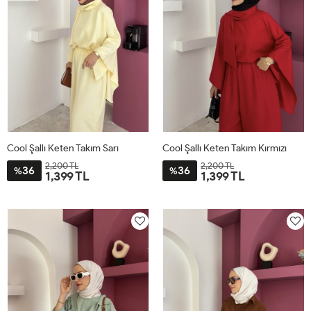
Cool Şallı Keten Takım Sarı
Cool Şallı Keten Takım Kırmızı
2,200 TL
2,200 TL
36
36
%
%
1,399 TL
1,399 TL
STD
STD