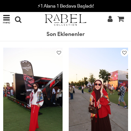
⚡1 Alana 1 Bedava Başladı!
menü
Son Eklenenler