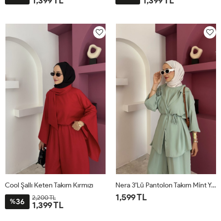
1,399 TL
1,399 TL
STD
STD
Cool Şallı Keten Takım Kırmızı
Nera 3’lü Pantolon Takım Mint Yeşili
1,599 TL
2,200 TL
36
%
1,399 TL
STD
STD