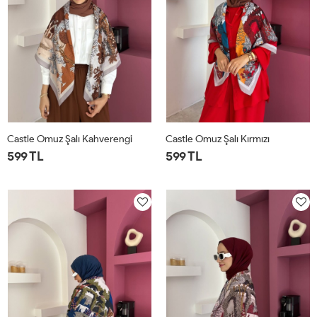
Castle Omuz Şalı Kahverengi
Castle Omuz Şalı Kırmızı
599 TL
599 TL
STD
STD