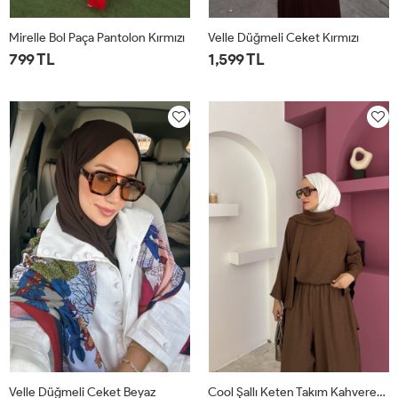
Mirelle Bol Paça Pantolon Kırmızı
Velle Düğmeli Ceket Kırmızı
799 TL
1,599 TL
1
2
1
2
Velle Düğmeli Ceket Beyaz
Cool Şallı Keten Takım Kahverengi