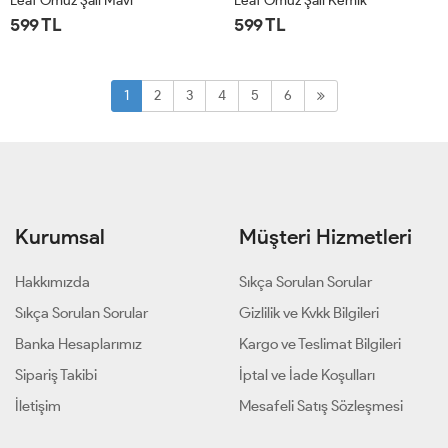
Leaf Omuz Şalı Mavi
Leaf Omuz Şalı Kemik
599 TL
599 TL
STD
STD
1
2
3
4
5
6
Kurumsal
Müşteri Hizmetleri
Hakkımızda
Sıkça Sorulan Sorular
Sıkça Sorulan Sorular
Gizlilik ve Kvkk Bilgileri
Banka Hesaplarımız
Kargo ve Teslimat Bilgileri
Sipariş Takibi
İptal ve İade Koşulları
İletişim
Mesafeli Satış Sözleşmesi