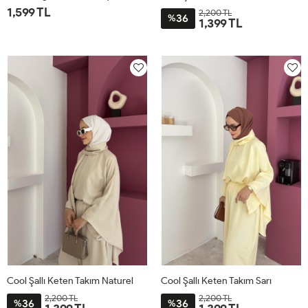
1,599 TL
2,200 TL
36
%
1,399 TL
1
2
STD
Cool Şallı Keten Takım Naturel
Cool Şallı Keten Takım Sarı
2,200 TL
2,200 TL
36
36
%
%