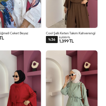
Düğmeli Ceket Beyaz
Cool Şallı Keten Takım Kahverengi
 TL
2,200 TL
36
%
1,399 TL
1
2
STD