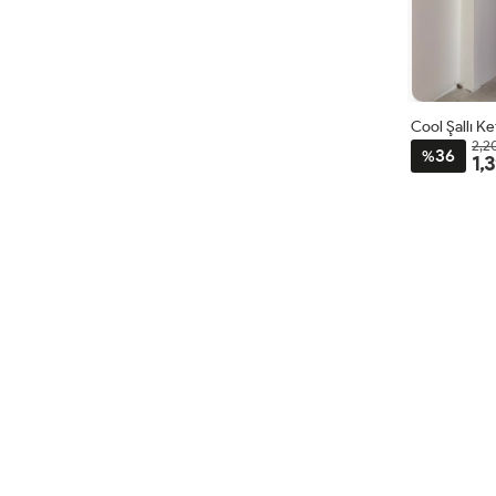
Cool Şallı K
2,2
36
%
1,