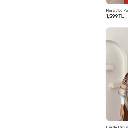
Nera 3’lü Pa
1,599 TL
Castle Omuz