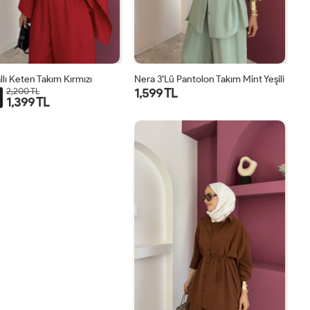
llı Keten Takım Kırmızı
Nera 3’lü Pantolon Takım Mint Yeşili
1,599 TL
2,200 TL
1,399 TL
STD
STD