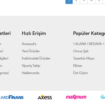
1
2
3
4
5
tleri
Hızlı Erişim
Popüler Katego
ar
Anasayfa
1 ALANA 1 BEDAVA ⚡
eri
Yeni Ürünler
Omuz Şalı
gileri
İndirimdeki Ürünler
Tesettür Mayo
rı
Sipariş Takip
Elbise
eşmesi
Hakkımızda
Üst Giyim