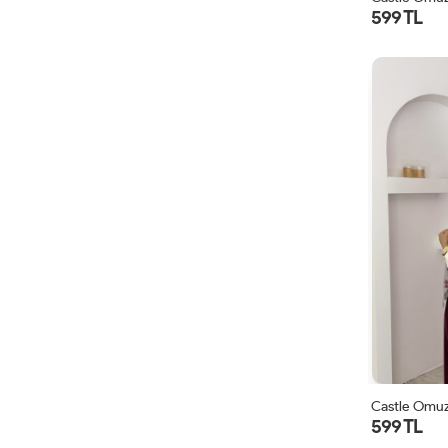
599 TL
Castle Omuz
599 TL