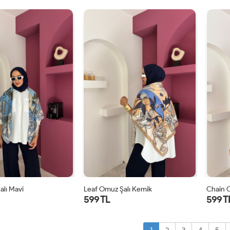
STD
STD
alı Mavi
Leaf Omuz Şalı Kemik
Chain 
599 TL
599 T
STD
STD