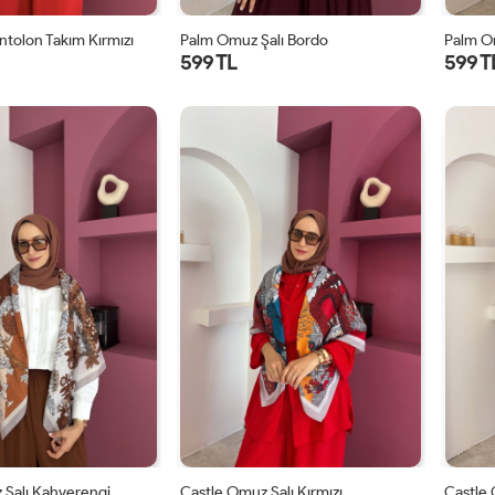
ntolon Takım Kırmızı
Palm Omuz Şalı Bordo
Palm O
599 TL
599 T
STD
STD
 Şalı Kahverengi
Castle Omuz Şalı Kırmızı
Castle 