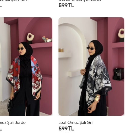
L
599 TL
STD
STD
uz Şalı Bordo
Leaf Omuz Şalı Gri
L
599 TL