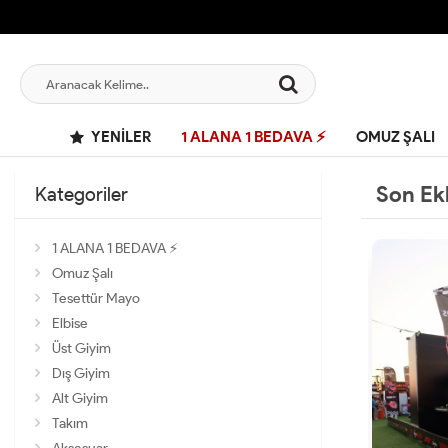
YENILER
1 ALANA 1 BEDAVA ⚡
OMUZ ŞALI
Son Ek
Kategoriler
1 ALANA 1 BEDAVA ⚡
Omuz Şalı
Tesettür Mayo
Elbise
Üst Giyim
Dış Giyim
Alt Giyim
Takım