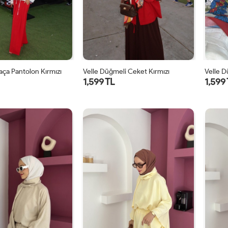
Paça Pantolon Kırmızı
Velle Düğmeli Ceket Kırmızı
Velle 
1,599 TL
1,599
1
2
1
2