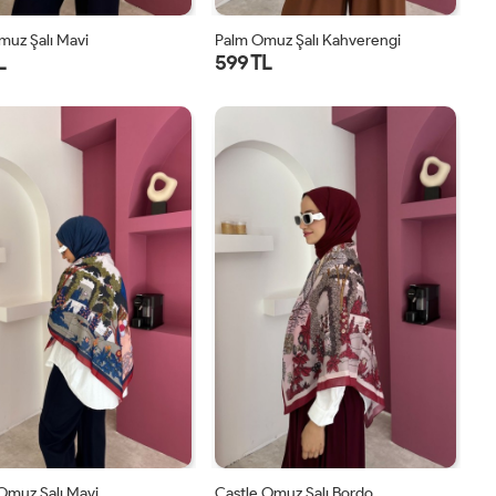
muz Şalı Mavi
Palm Omuz Şalı Kahverengi
L
599 TL
STD
STD
Omuz Şalı Mavi
Castle Omuz Şalı Bordo