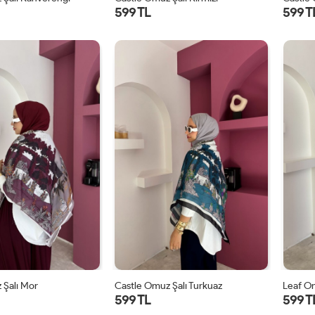
599 TL
599 T
STD
STD
 Şalı Mor
Castle Omuz Şalı Turkuaz
Leaf Om
599 TL
599 T