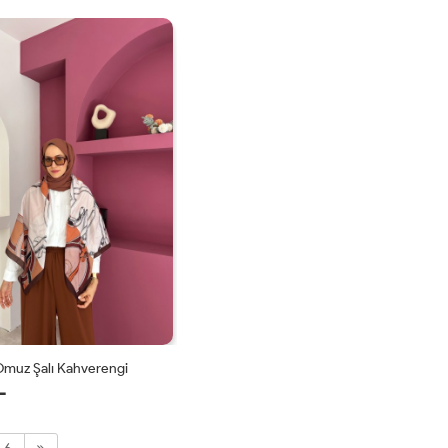
STD
STD
Omuz Şalı Kahverengi
L
STD