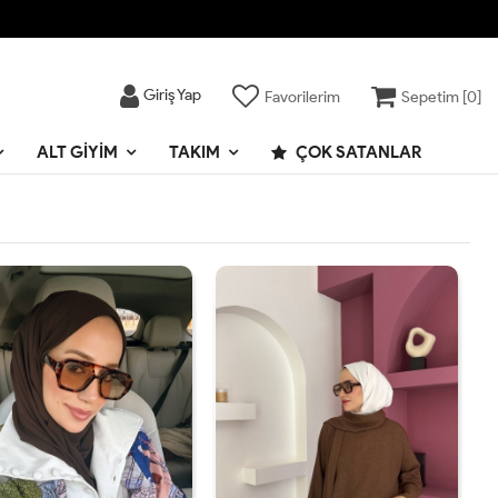
Giriş Yap
Favorilerim
Sepetim [
0
]
ALT GIYIM
TAKIM
ÇOK SATANLAR