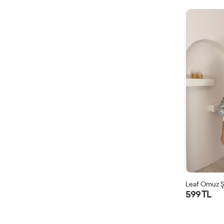
Leaf Omuz Ş
599 TL