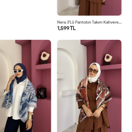
Nera 3’lü Pantolon Takım Kahverengi
1,599 TL
STD