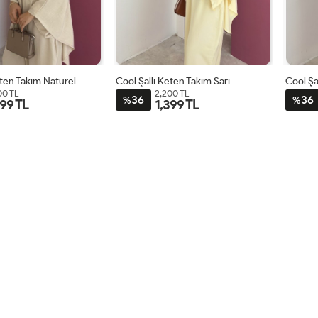
eten Takım Naturel
Cool Şallı Keten Takım Sarı
Cool Şa
00 TL
2,200 TL
36
36
%
%
399 TL
1,399 TL
STD
STD