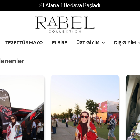
⚡1 Alana 1 Bedava Başladı!
TESETTÜR MAYO
ELBISE
ÜST GIYIM
DIŞ GIYIM
lenenler