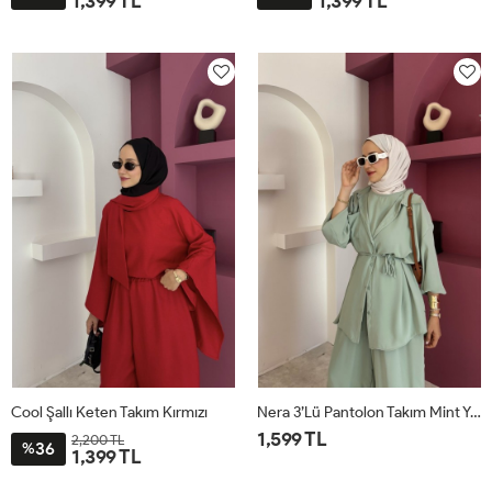
1,399 TL
1,399 TL
STD
STD
Cool Şallı Keten Takım Kırmızı
Nera 3’lü Pantolon Takım Mint Yeşili
1,599 TL
2,200 TL
36
%
1,399 TL
STD
STD