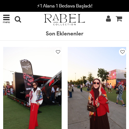
⚡1 Alana 1 Bedava Başladı!
menü
Son Eklenenler