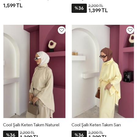
1,599 TL
2,200 TL
36
%
1,399 TL
1
2
STD
Cool Şallı Keten Takım Naturel
Cool Şallı Keten Takım Sarı
2,200 TL
2,200 TL
36
36
%
%