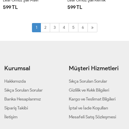
Leaf Omuz Şalı Mavi
Leaf Omuz Şalı Kemik
599 TL
599 TL
STD
STD
1
2
3
4
5
6
Kurumsal
Müşteri Hizmetleri
Hakkımızda
Sıkça Sorulan Sorular
Sıkça Sorulan Sorular
Gizlilik ve Kvkk Bilgileri
Banka Hesaplarımız
Kargo ve Teslimat Bilgileri
Sipariş Takibi
İptal ve İade Koşulları
İletişim
Mesafeli Satış Sözleşmesi