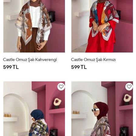
Castle Omuz Şalı Kahverengi
Castle Omuz Şalı Kırmızı
599 TL
599 TL
STD
STD