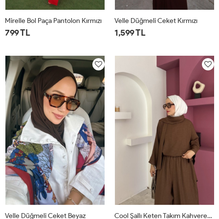
Mirelle Bol Paça Pantolon Kırmızı
Velle Düğmeli Ceket Kırmızı
799 TL
1,599 TL
1
2
1
2
Velle Düğmeli Ceket Beyaz
Cool Şallı Keten Takım Kahverengi