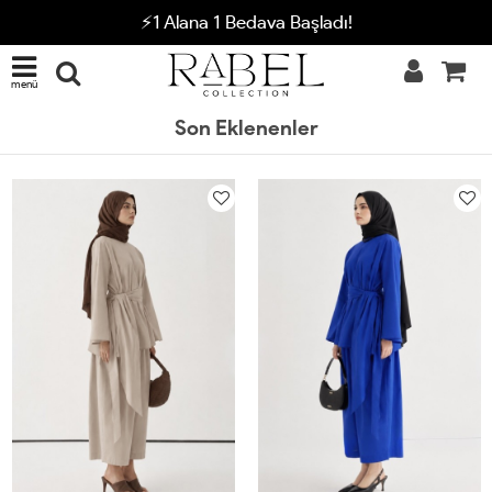
⚡1 Alana 1 Bedava Başladı!
menü
Son Eklenenler