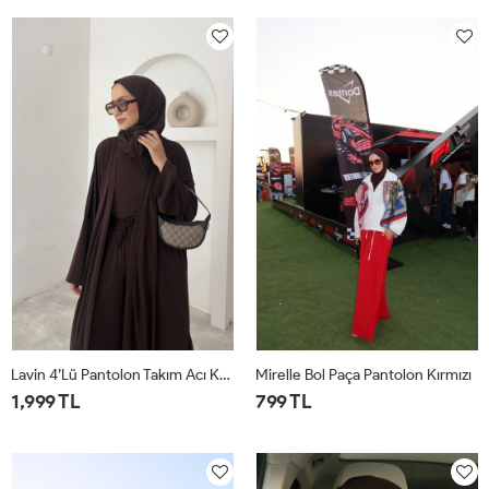
1
2
1
2
Lavin 4’lü Pantolon Takım Acı Kahve
Mirelle Bol Paça Pantolon Kırmızı
1,999 TL
799 TL
1
2
1
2