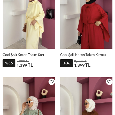
Cool Şallı Keten Takım Sarı
Cool Şallı Keten Takım Kırmızı
2,200 TL
2,200 TL
36
36
%
%
1,399 TL
1,399 TL
STD
STD