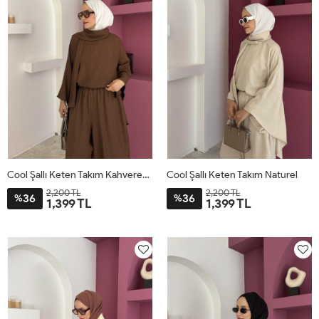
Cool Şallı Keten Takım Kahverengi
Cool Şallı Keten Takım Naturel
2,200 TL
2,200 TL
36
36
%
%
1,399 TL
1,399 TL
STD
STD