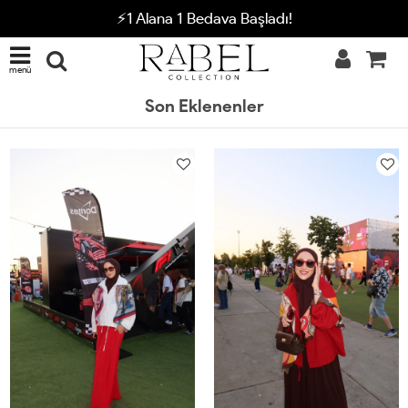
⚡1 Alana 1 Bedava Başladı!
menü
Son Eklenenler