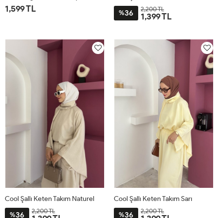
1,599 TL
2,200 TL
36
%
1,399 TL
1
2
STD
Cool Şallı Keten Takım Naturel
Cool Şallı Keten Takım Sarı
2,200 TL
2,200 TL
36
36
%
%