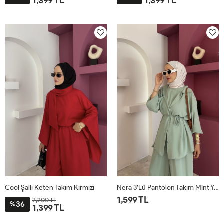
1,399 TL
1,399 TL
STD
STD
Cool Şallı Keten Takım Kırmızı
Nera 3’lü Pantolon Takım Mint Yeşili
1,599 TL
2,200 TL
36
%
1,399 TL
STD
STD