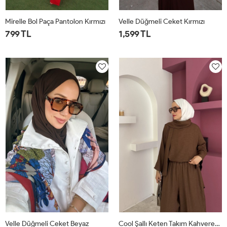
Mirelle Bol Paça Pantolon Kırmızı
Velle Düğmeli Ceket Kırmızı
799 TL
1,599 TL
1
2
1
2
Velle Düğmeli Ceket Beyaz
Cool Şallı Keten Takım Kahverengi