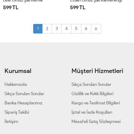
Leaf Omuz Şalı Kemik
Chain Omuz Şalı Kahverengi
599 TL
599 TL
STD
STD
1
2
3
4
5
6
Kurumsal
Müşteri Hizmetleri
Hakkımızda
Sıkça Sorulan Sorular
Sıkça Sorulan Sorular
Gizlilik ve Kvkk Bilgileri
Banka Hesaplarımız
Kargo ve Teslimat Bilgileri
Sipariş Takibi
İptal ve İade Koşulları
İletişim
Mesafeli Satış Sözleşmesi