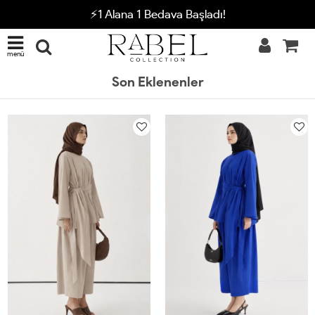
⚡1 Alana 1 Bedava Başladı!
menü
Son Eklenenler