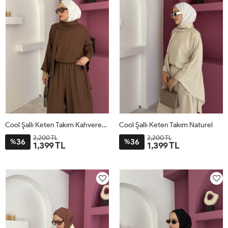
Cool Şallı Keten Takım Kahverengi
Cool Şallı Keten Takım Naturel
2,200 TL
2,200 TL
36
36
%
%
1,399 TL
1,399 TL
STD
STD