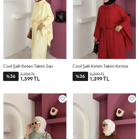
Cool Şallı Keten Takım Sarı
Cool Şallı Keten Takım Kırmızı
2,200 TL
2,200 TL
36
36
%
%
1,399 TL
1,399 TL
STD
STD