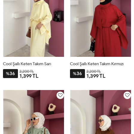
Cool Şallı Keten Takım Sarı
Cool Şallı Keten Takım Kırmızı
2,200 TL
2,200 TL
36
36
%
%
1,399 TL
1,399 TL
STD
STD