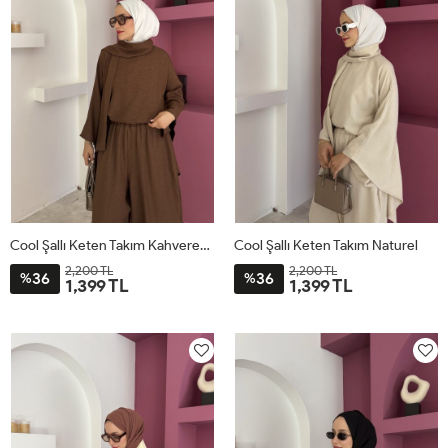
Cool Şallı Keten Takım Kahverengi
Cool Şallı Keten Takım Naturel
2,200 TL
2,200 TL
36
36
%
%
1,399 TL
1,399 TL
STD
STD