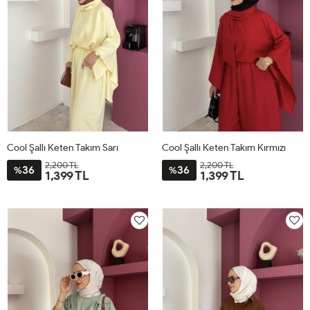
Cool Şallı Keten Takım Sarı
Cool Şallı Keten Takım Kırmızı
2,200 TL
2,200 TL
36
36
%
%
1,399 TL
1,399 TL
STD
STD