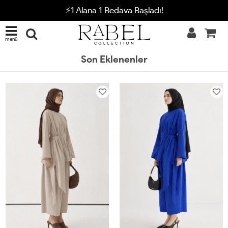
⚡1 Alana 1 Bedava Başladı!
menü
Son Eklenenler