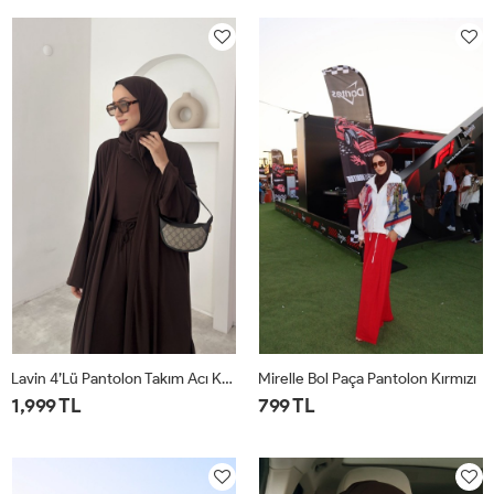
1
2
1
2
Lavin 4’lü Pantolon Takım Acı Kahve
Mirelle Bol Paça Pantolon Kırmızı
1,999 TL
799 TL
1
2
1
2