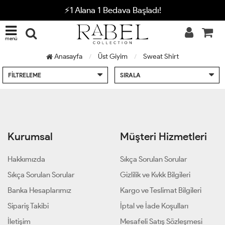
⚡1 Alana 1 Bedava Başladı!
menü
Anasayfa
Üst Giyim
Sweat Shirt
FILTRELEME
SIRALA
Kurumsal
Müşteri Hizmetleri
Hakkımızda
Sıkça Sorulan Sorular
Sıkça Sorulan Sorular
Gizlilik ve Kvkk Bilgileri
Banka Hesaplarımız
Kargo ve Teslimat Bilgileri
Sipariş Takibi
İptal ve İade Koşulları
İletişim
Mesafeli Satış Sözleşmesi