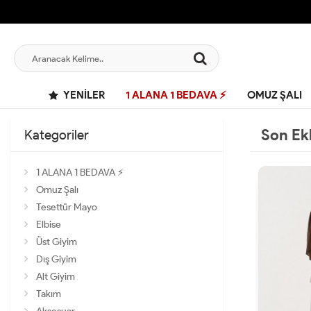
YENILER
1 ALANA 1 BEDAVA ⚡
OMUZ ŞALI
Son Ek
Kategoriler
1 ALANA 1 BEDAVA ⚡
Omuz Şalı
Tesettür Mayo
Elbise
Üst Giyim
Dış Giyim
Alt Giyim
Takım