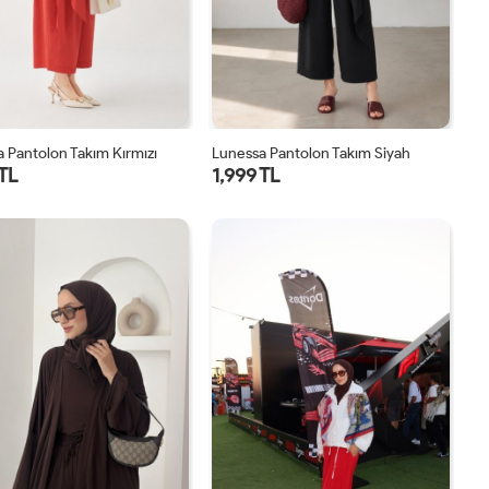
 Pantolon Takım Kırmızı
Lunessa Pantolon Takım Siyah
 TL
1,999 TL
1
2
1
2