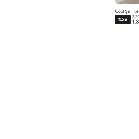
Cool Şallı K
2,2
36
%
1,