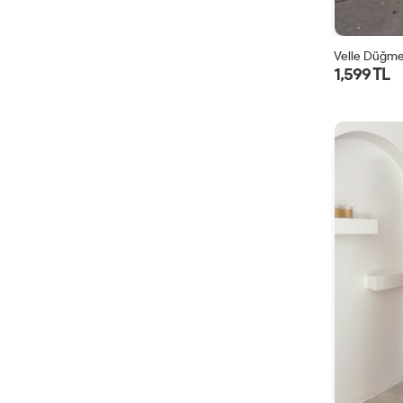
Velle Düğmel
1,599 TL