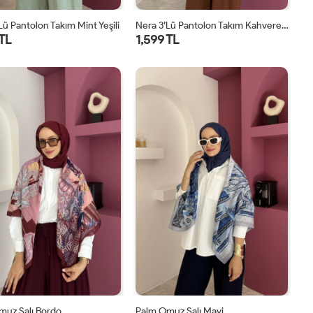
lü Pantolon Takım Mint Yeşili
Nera 3’lü Pantolon Takım Kahverengi
 TL
1,599 TL
STD
STD
muz Şalı Bordo
Palm Omuz Şalı Mavi