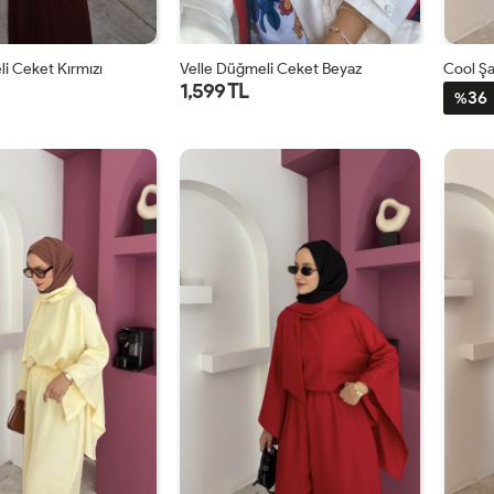
i Ceket Kırmızı
Velle Düğmeli Ceket Beyaz
Cool Şa
1,599 TL
36
%
1
2
1
2