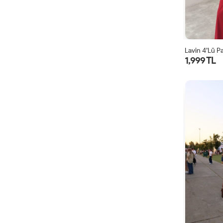
Lavin 4’lü P
1,999 TL