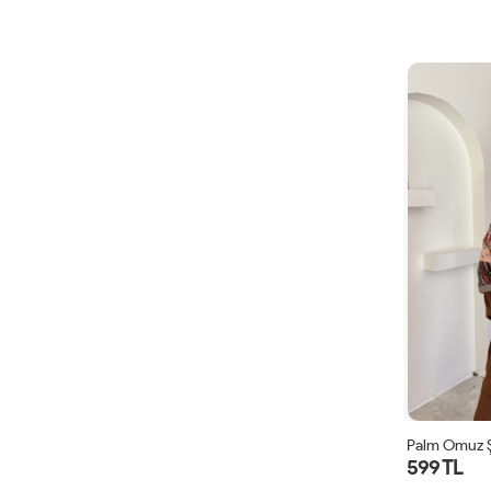
Palm Omuz Ş
599 TL