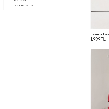
Aksesuar
KOLEKSİYON
Lunessa Pan
1,999 TL