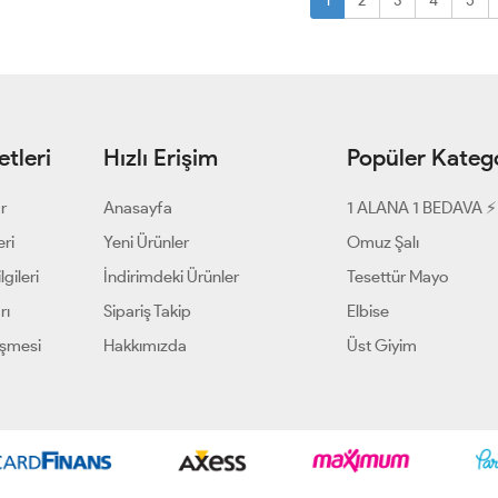
1
2
3
4
5
tleri
Hızlı Erişim
Popüler Katego
ar
Anasayfa
1 ALANA 1 BEDAVA ⚡
eri
Yeni Ürünler
Omuz Şalı
gileri
İndirimdeki Ürünler
Tesettür Mayo
rı
Sipariş Takip
Elbise
eşmesi
Hakkımızda
Üst Giyim