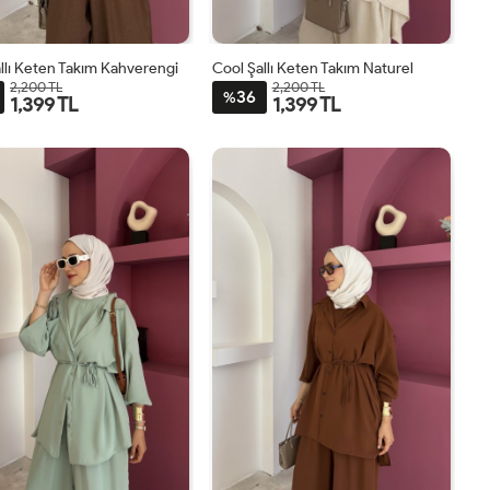
llı Keten Takım Kahverengi
Cool Şallı Keten Takım Naturel
2,200 TL
2,200 TL
36
%
1,399 TL
1,399 TL
STD
STD