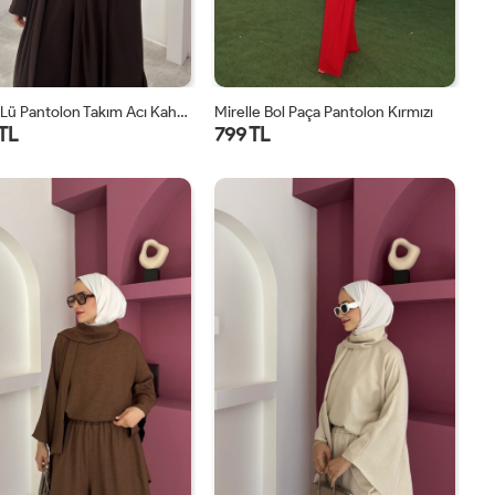
Lavin 4’lü Pantolon Takım Acı Kahve
Mirelle Bol Paça Pantolon Kırmızı
 TL
799 TL
1
2
1
2