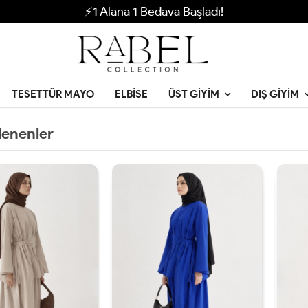
⚡1 Alana 1 Bedava Başladı!
TESETTÜR MAYO
ELBISE
ÜST GIYIM
DIŞ GIYIM
lenenler