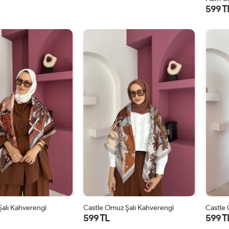
599 T
alı Kahverengi
Castle Omuz Şalı Kahverengi
Castle 
599 TL
599 T