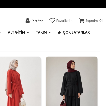
Giriş Yap
Favorilerim
Sepetim [
0
]
ALT GIYIM
TAKIM
ÇOK SATANLAR