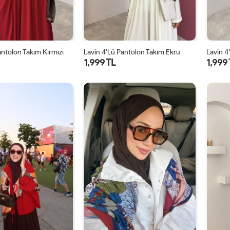
antolon Takım Kırmızı
Lavin 4’lü Pantolon Takım Ekru
1,999 TL
1,999
1
2
1
2