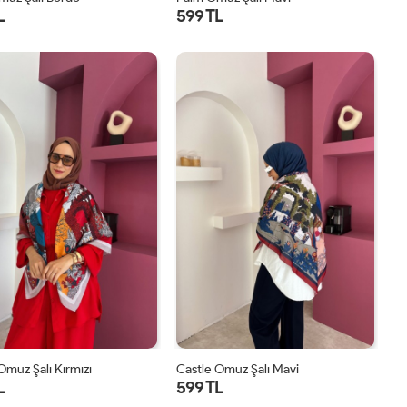
L
599 TL
STD
STD
Omuz Şalı Kırmızı
Castle Omuz Şalı Mavi
L
599 TL