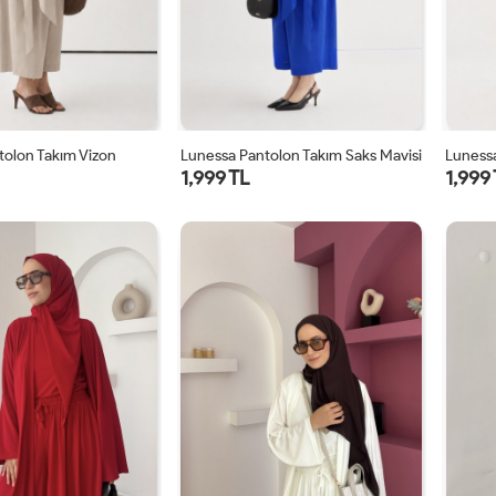
tolon Takım Vizon
Lunessa Pantolon Takım Saks Mavisi
Lunessa
1,999 TL
1,999
1
2
1
2