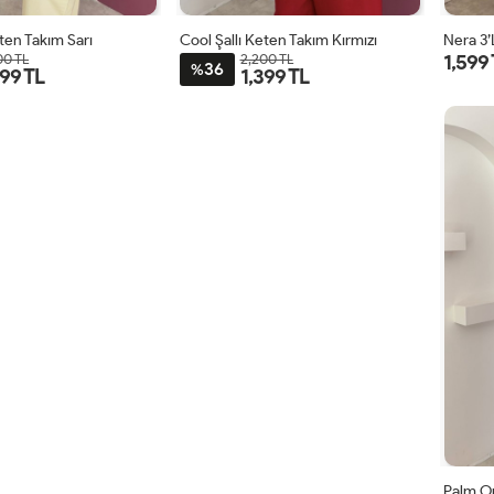
eten Takım Sarı
Cool Şallı Keten Takım Kırmızı
Nera 3’
1,599
00 TL
2,200 TL
36
%
399 TL
1,399 TL
STD
STD
Palm O