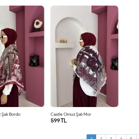
STD
STD
 Şalı Bordo
Castle Omuz Şalı Mor
599 TL
STD
STD