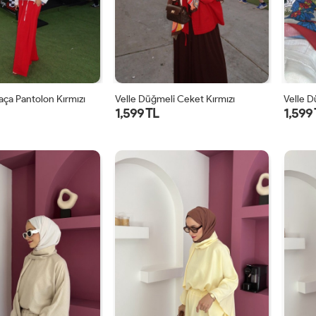
Paça Pantolon Kırmızı
Velle Düğmeli Ceket Kırmızı
Velle 
1,599 TL
1,599
1
2
1
2