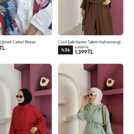
Düğmeli Ceket Beyaz
Cool Şallı Keten Takım Kahverengi
 TL
2,200 TL
36
%
1,399 TL
1
2
STD