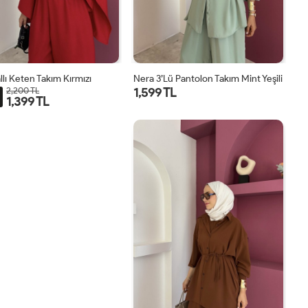
llı Keten Takım Kırmızı
Nera 3’lü Pantolon Takım Mint Yeşili
1,599 TL
2,200 TL
1,399 TL
STD
STD