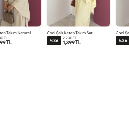
eten Takım Naturel
Cool Şallı Keten Takım Sarı
Cool Şa
00 TL
2,200 TL
36
36
%
%
399 TL
1,399 TL
STD
STD