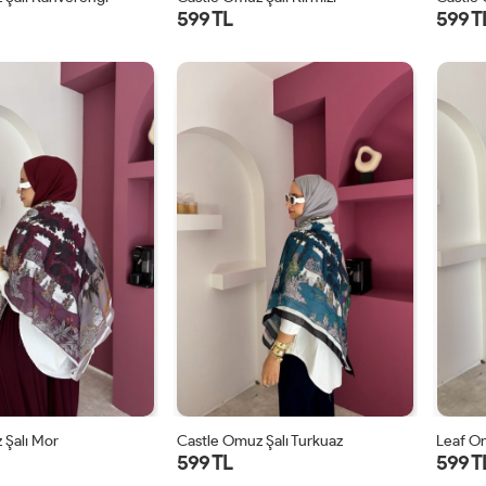
599 TL
599 T
STD
STD
 Şalı Mor
Castle Omuz Şalı Turkuaz
Leaf Om
599 TL
599 T