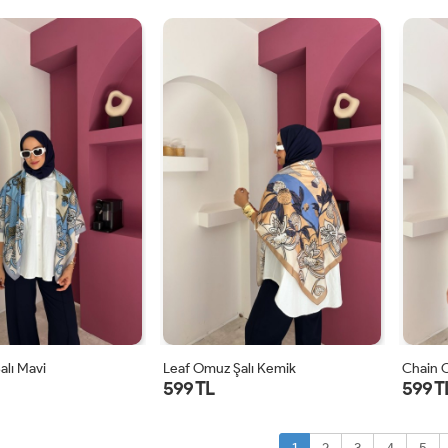
STD
STD
alı Mavi
Leaf Omuz Şalı Kemik
Chain 
599 TL
599 T
STD
STD