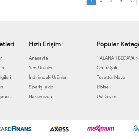
1
2
3
4
5
tleri
Hızlı Erişim
Popüler Katego
ar
Anasayfa
1 ALANA 1 BEDAVA ⚡
eri
Yeni Ürünler
Omuz Şalı
gileri
İndirimdeki Ürünler
Tesettür Mayo
rı
Sipariş Takip
Elbise
eşmesi
Hakkımızda
Üst Giyim