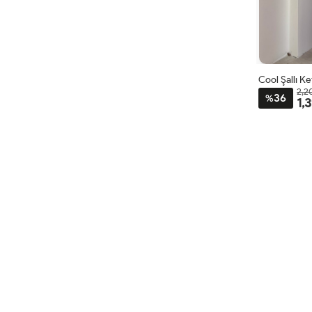
Cool Şallı K
2,2
36
%
1,