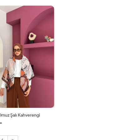
STD
STD
Omuz Şalı Kahverengi
L
STD