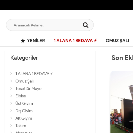
YENILER
1 ALANA 1 BEDAVA ⚡
OMUZ ŞALI
Son Ek
Kategoriler
1 ALANA 1 BEDAVA ⚡
Omuz Şalı
Tesettür Mayo
Elbise
Üst Giyim
Dış Giyim
Alt Giyim
Takım