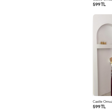
599 TL
Castle Omuz
599 TL