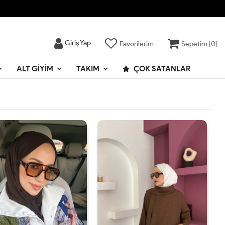
Giriş Yap
Favorilerim
Sepetim [
0
]
ALT GIYIM
TAKIM
ÇOK SATANLAR