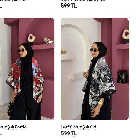
L
599 TL
STD
STD
uz Şalı Bordo
Leaf Omuz Şalı Gri
L
599 TL