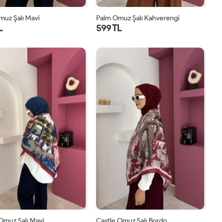
muz Şalı Mavi
Palm Omuz Şalı Kahverengi
L
599 TL
STD
STD
Omuz Şalı Mavi
Castle Omuz Şalı Bordo