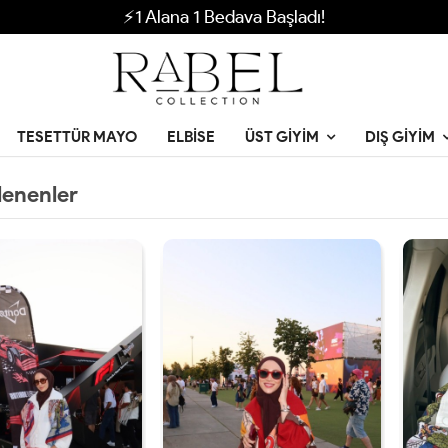
⚡1 Alana 1 Bedava Başladı!
TESETTÜR MAYO
ELBISE
ÜST GIYIM
DIŞ GIYIM
lenenler