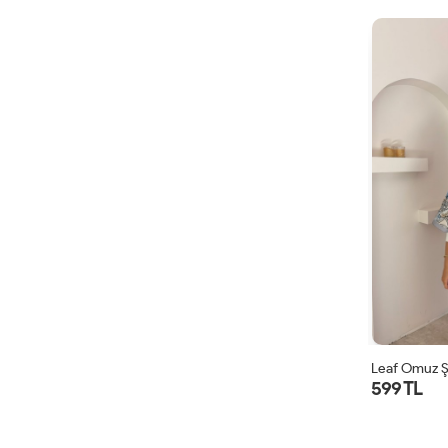
Leaf Omuz Ş
599 TL