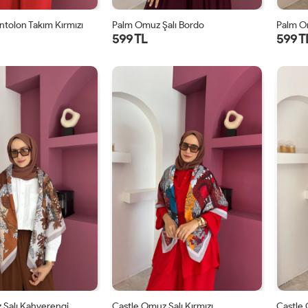
ntolon Takım Kırmızı
Palm Omuz Şalı Bordo
Palm O
599 TL
599 T
STD
STD
 Şalı Kahverengi
Castle Omuz Şalı Kırmızı
Castle 