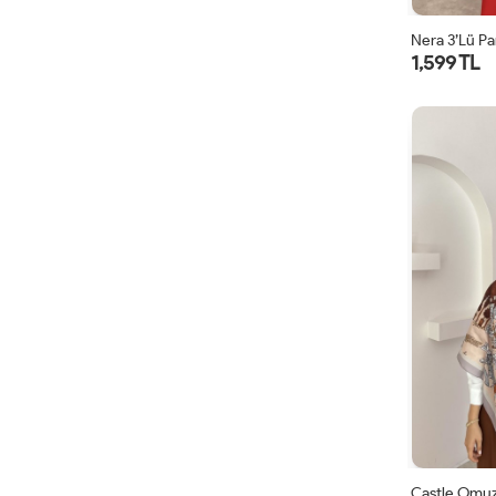
Nera 3’lü Pa
1,599 TL
Castle Omuz