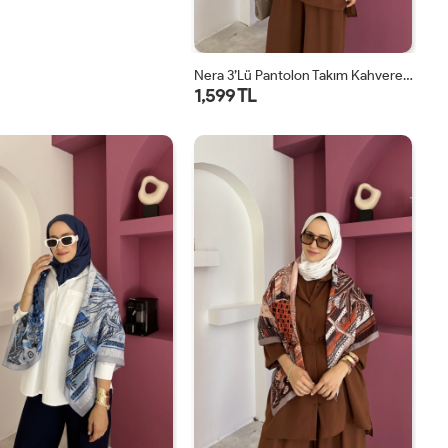
Nera 3’lü Pantolon Takım Kahverengi
1,599 TL
STD