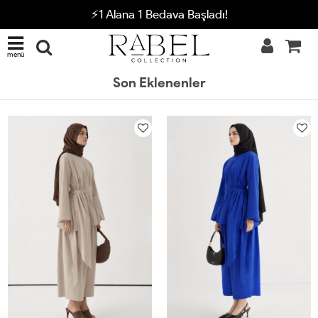
⚡1 Alana 1 Bedava Başladı!
menü
Son Eklenenler