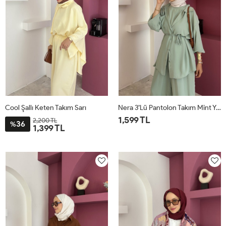
Cool Şallı Keten Takım Sarı
Nera 3’lü Pantolon Takım Mint Yeşili
1,599 TL
2,200 TL
36
%
1,399 TL
STD
STD