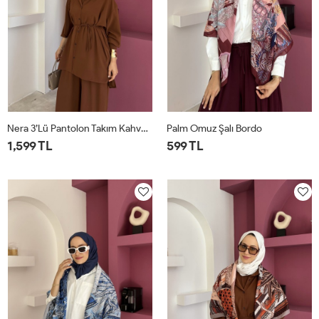
Nera 3’lü Pantolon Takım Kahverengi
Palm Omuz Şalı Bordo
1,599 TL
599 TL
STD
STD