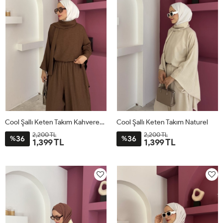
Cool Şallı Keten Takım Kahverengi
Cool Şallı Keten Takım Naturel
2,200 TL
2,200 TL
36
36
%
%
1,399 TL
1,399 TL
STD
STD