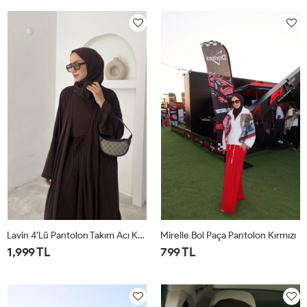
1
2
1
2
Lavin 4’lü Pantolon Takım Acı Kahve
Mirelle Bol Paça Pantolon Kırmızı
1,999 TL
799 TL
1
2
1
2