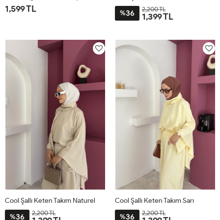
1,599 TL
2,200 TL
36
%
1,399 TL
1
2
STD
Cool Şallı Keten Takım Naturel
Cool Şallı Keten Takım Sarı
2,200 TL
2,200 TL
36
36
%
%