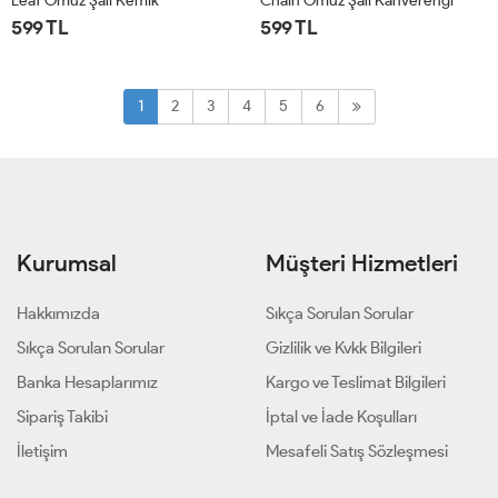
Leaf Omuz Şalı Kemik
Chain Omuz Şalı Kahverengi
599 TL
599 TL
STD
STD
1
2
3
4
5
6
Kurumsal
Müşteri Hizmetleri
Hakkımızda
Sıkça Sorulan Sorular
Sıkça Sorulan Sorular
Gizlilik ve Kvkk Bilgileri
Banka Hesaplarımız
Kargo ve Teslimat Bilgileri
Sipariş Takibi
İptal ve İade Koşulları
İletişim
Mesafeli Satış Sözleşmesi