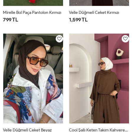
Mirelle Bol Paça Pantolon Kırmızı
Velle Düğmeli Ceket Kırmızı
799 TL
1,599 TL
1
2
1
2
Velle Düğmeli Ceket Beyaz
Cool Şallı Keten Takım Kahverengi