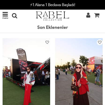
⚡1 Alana 1 Bedava Başladı!
menü
Son Eklenenler