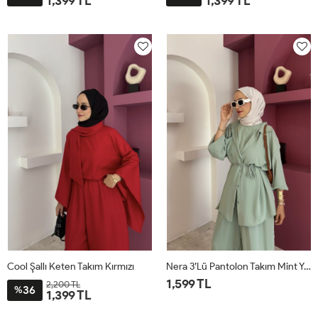
1,399 TL
1,399 TL
STD
STD
Cool Şallı Keten Takım Kırmızı
Nera 3’lü Pantolon Takım Mint Yeşili
1,599 TL
2,200 TL
36
%
1,399 TL
STD
STD