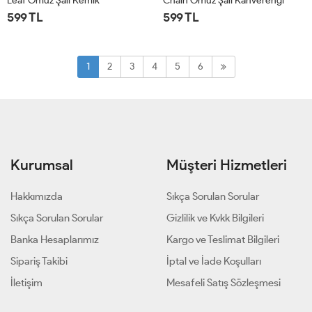
Leaf Omuz Şalı Kemik
Chain Omuz Şalı Kahverengi
599 TL
599 TL
STD
STD
1
2
3
4
5
6
Kurumsal
Müşteri Hizmetleri
Hakkımızda
Sıkça Sorulan Sorular
Sıkça Sorulan Sorular
Gizlilik ve Kvkk Bilgileri
Banka Hesaplarımız
Kargo ve Teslimat Bilgileri
Sipariş Takibi
İptal ve İade Koşulları
İletişim
Mesafeli Satış Sözleşmesi