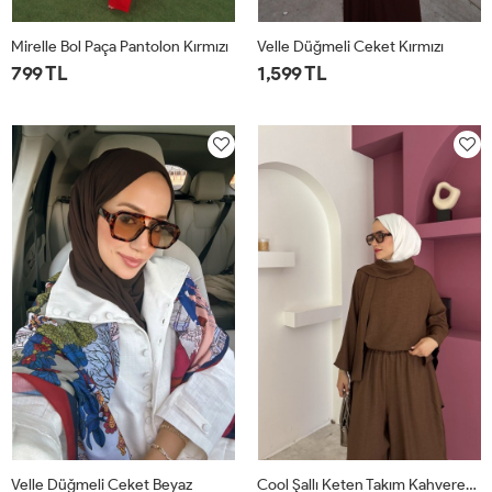
Mirelle Bol Paça Pantolon Kırmızı
Velle Düğmeli Ceket Kırmızı
799 TL
1,599 TL
1
2
1
2
Velle Düğmeli Ceket Beyaz
Cool Şallı Keten Takım Kahverengi