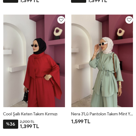
1,399 TL
1,399 TL
STD
STD
Cool Şallı Keten Takım Kırmızı
Nera 3’lü Pantolon Takım Mint Yeşili
1,599 TL
2,200 TL
36
%
1,399 TL
STD
STD