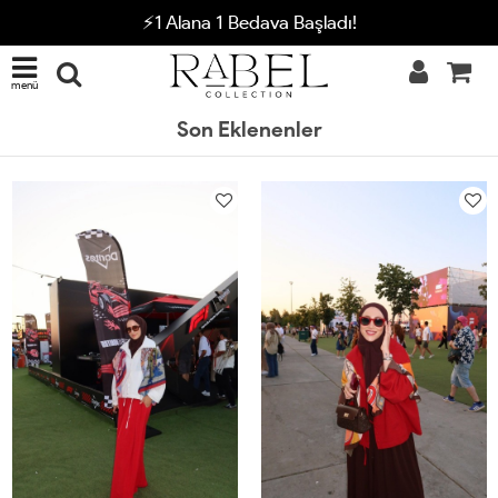
⚡1 Alana 1 Bedava Başladı!
menü
Son Eklenenler