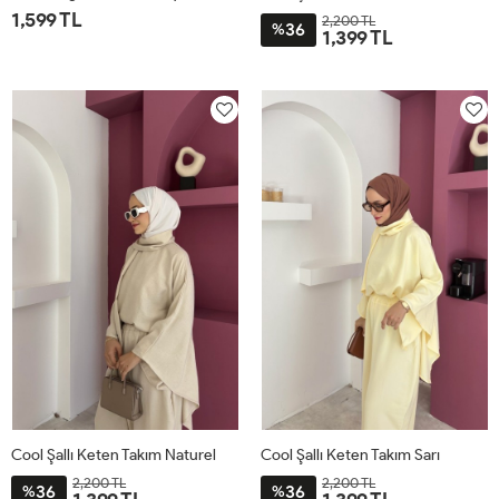
1,599 TL
2,200 TL
36
%
1,399 TL
1
2
STD
Cool Şallı Keten Takım Naturel
Cool Şallı Keten Takım Sarı
2,200 TL
2,200 TL
36
36
%
%