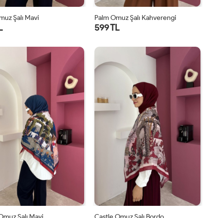
muz Şalı Mavi
Palm Omuz Şalı Kahverengi
L
599 TL
STD
STD
Omuz Şalı Mavi
Castle Omuz Şalı Bordo