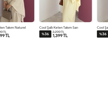
eten Takım Naturel
Cool Şallı Keten Takım Sarı
Cool Şa
00 TL
2,200 TL
36
36
%
%
399 TL
1,399 TL
STD
STD