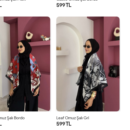
L
599 TL
STD
STD
uz Şalı Bordo
Leaf Omuz Şalı Gri
L
599 TL