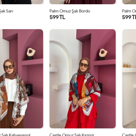
lı Sarı
Palm Omuz Şalı Bordo
Palm O
599 TL
599 T
STD
STD
 Şalı Kahverengi
Castle Omuz Şalı Kırmızı
Castle 