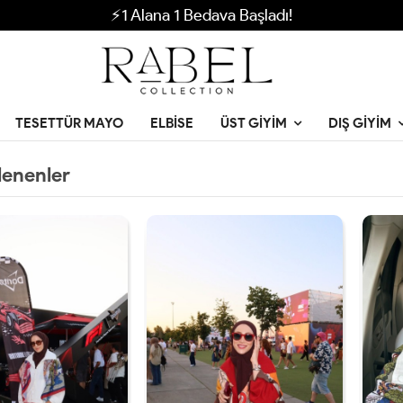
⚡1 Alana 1 Bedava Başladı!
TESETTÜR MAYO
ELBISE
ÜST GIYIM
DIŞ GIYIM
lenenler