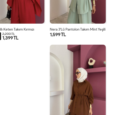
llı Keten Takım Kırmızı
Nera 3’lü Pantolon Takım Mint Yeşili
1,599 TL
2,200 TL
1,399 TL
STD
STD