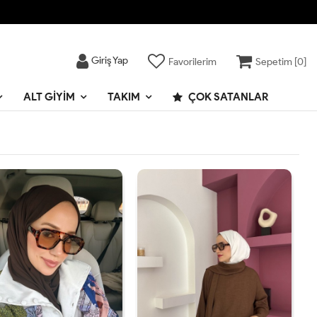
Giriş Yap
Favorilerim
Sepetim [
0
]
ALT GIYIM
TAKIM
ÇOK SATANLAR