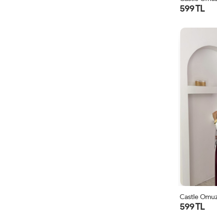
599 TL
Castle Omuz
599 TL