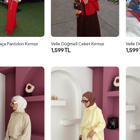
Paça Pantolon Kırmızı
Velle Düğmeli Ceket Kırmızı
Velle 
1,599 TL
1,599
1
2
1
2