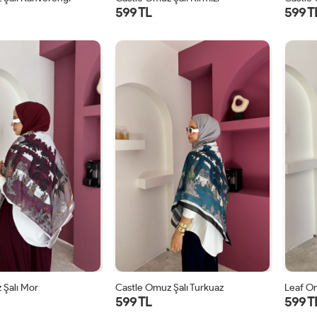
599 TL
599 T
STD
STD
 Şalı Mor
Castle Omuz Şalı Turkuaz
Leaf Om
599 TL
599 T