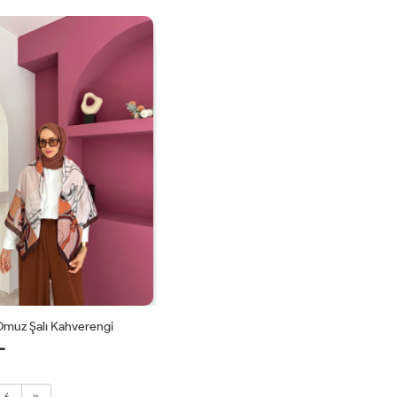
STD
STD
Omuz Şalı Kahverengi
L
STD