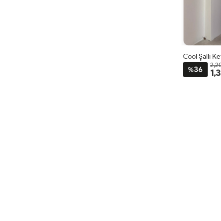
Cool Şallı K
2,2
36
%
1,