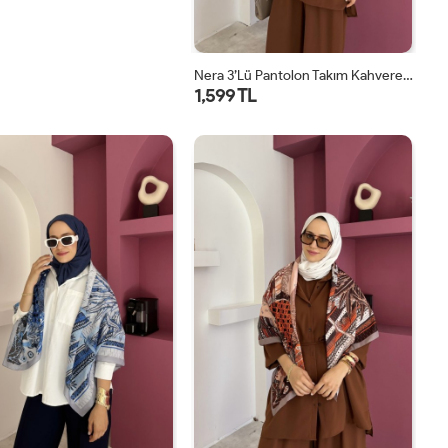
Nera 3’lü Pantolon Takım Kahverengi
1,599 TL
STD