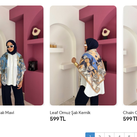
STD
STD
alı Mavi
Leaf Omuz Şalı Kemik
Chain 
599 TL
599 T
STD
STD