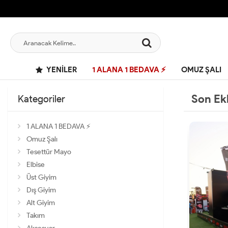
YENILER
1 ALANA 1 BEDAVA ⚡
OMUZ ŞALI
Son Ek
Kategoriler
1 ALANA 1 BEDAVA ⚡
Omuz Şalı
Tesettür Mayo
Elbise
Üst Giyim
Dış Giyim
Alt Giyim
Takım