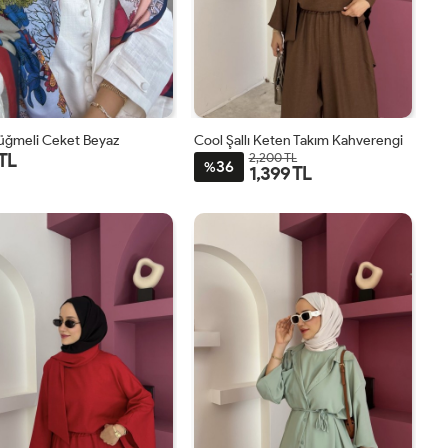
Düğmeli Ceket Beyaz
Cool Şallı Keten Takım Kahverengi
 TL
2,200 TL
36
%
1,399 TL
1
2
STD