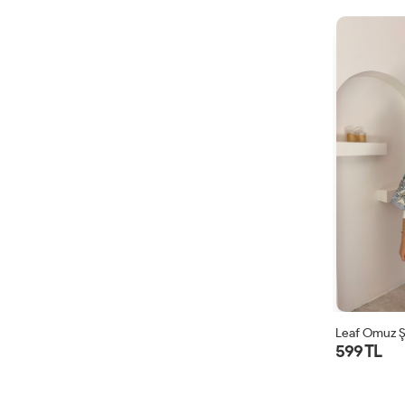
Leaf Omuz Ş
599 TL