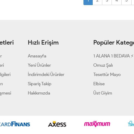
1
2
3
4
5
tleri
Hızlı Erişim
Popüler Katego
ar
Anasayfa
1 ALANA 1 BEDAVA ⚡
eri
Yeni Ürünler
Omuz Şalı
gileri
İndirimdeki Ürünler
Tesettür Mayo
rı
Sipariş Takip
Elbise
eşmesi
Hakkımızda
Üst Giyim