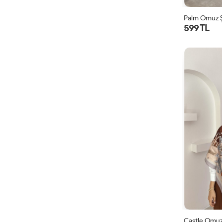
Palm Omuz Şa
599 TL
Castle Omuz