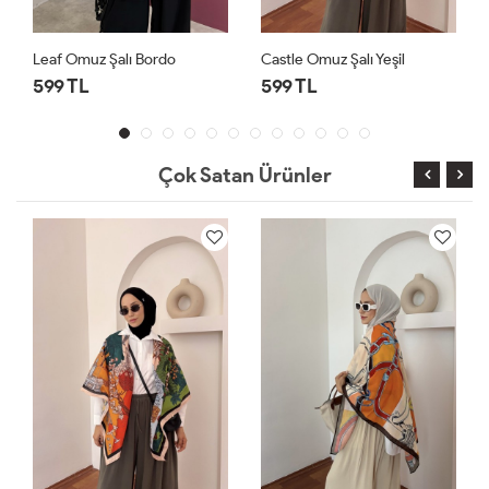
 Omuz Şalı Bordo
Castle Omuz Şalı Yeşil
Palm Omu
 TL
599 TL
599 TL
Çok Satan Ürünler