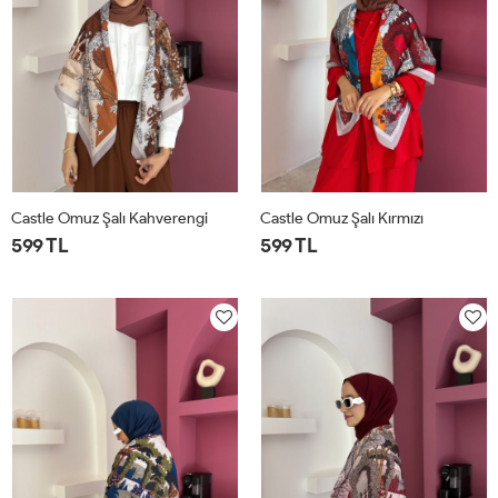
Castle Omuz Şalı Kahverengi
Castle Omuz Şalı Kırmızı
599 TL
599 TL
STD
STD