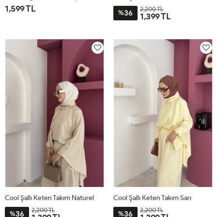
1,599 TL
2,200 TL
36
%
1,399 TL
1
2
STD
Cool Şallı Keten Takım Naturel
Cool Şallı Keten Takım Sarı
2,200 TL
2,200 TL
36
36
%
%