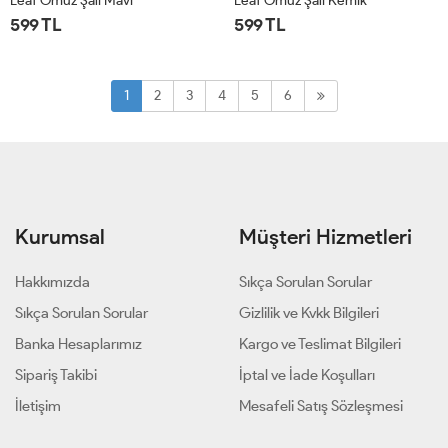
Leaf Omuz Şalı Mavi
Leaf Omuz Şalı Kemik
599 TL
599 TL
STD
STD
1
2
3
4
5
6
Kurumsal
Müşteri Hizmetleri
Hakkımızda
Sıkça Sorulan Sorular
Sıkça Sorulan Sorular
Gizlilik ve Kvkk Bilgileri
Banka Hesaplarımız
Kargo ve Teslimat Bilgileri
Sipariş Takibi
İptal ve İade Koşulları
İletişim
Mesafeli Satış Sözleşmesi