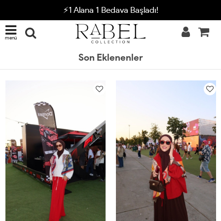
⚡1 Alana 1 Bedava Başladı!
menü
Son Eklenenler