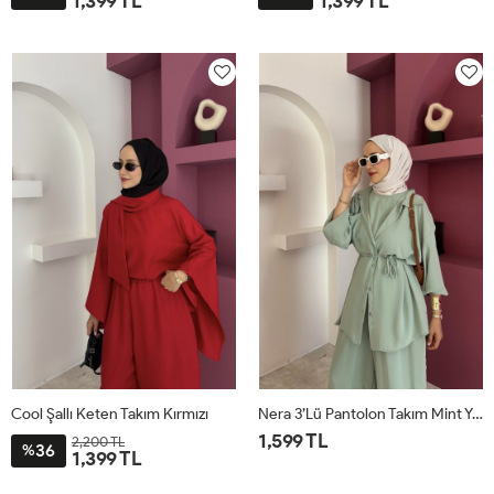
1,399 TL
1,399 TL
STD
STD
Cool Şallı Keten Takım Kırmızı
Nera 3’lü Pantolon Takım Mint Yeşili
1,599 TL
2,200 TL
36
%
1,399 TL
STD
STD