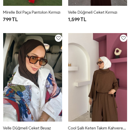
Mirelle Bol Paça Pantolon Kırmızı
Velle Düğmeli Ceket Kırmızı
799 TL
1,599 TL
1
2
1
2
Velle Düğmeli Ceket Beyaz
Cool Şallı Keten Takım Kahverengi