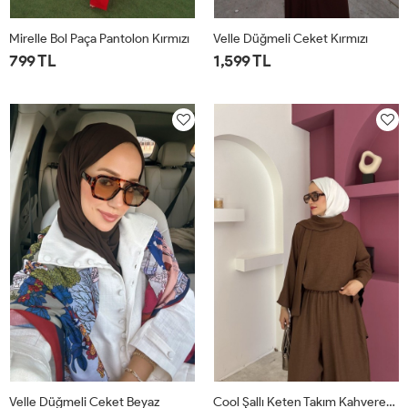
Mirelle Bol Paça Pantolon Kırmızı
Velle Düğmeli Ceket Kırmızı
799 TL
1,599 TL
1
2
1
2
Velle Düğmeli Ceket Beyaz
Cool Şallı Keten Takım Kahverengi