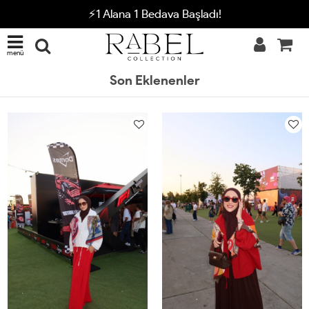
⚡1 Alana 1 Bedava Başladı!
menü
Son Eklenenler