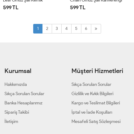
Leaf Omuz Şalı Kemik
Chain Omuz Şalı Kahverengi
599 TL
599 TL
STD
STD
1
2
3
4
5
6
Kurumsal
Müşteri Hizmetleri
Hakkımızda
Sıkça Sorulan Sorular
Sıkça Sorulan Sorular
Gizlilik ve Kvkk Bilgileri
Banka Hesaplarımız
Kargo ve Teslimat Bilgileri
Sipariş Takibi
İptal ve İade Koşulları
İletişim
Mesafeli Satış Sözleşmesi