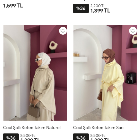
1,599 TL
2,200 TL
36
%
1,399 TL
1
2
STD
Cool Şallı Keten Takım Naturel
Cool Şallı Keten Takım Sarı
2,200 TL
2,200 TL
36
36
%
%