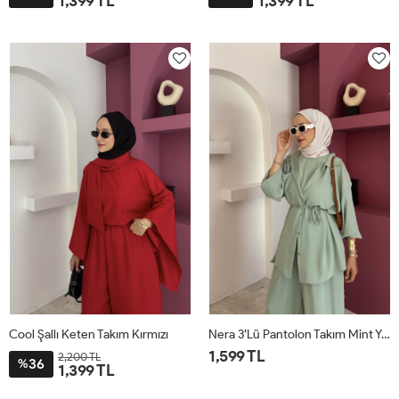
1,399 TL
1,399 TL
STD
STD
Cool Şallı Keten Takım Kırmızı
Nera 3’lü Pantolon Takım Mint Yeşili
1,599 TL
2,200 TL
36
%
1,399 TL
STD
STD