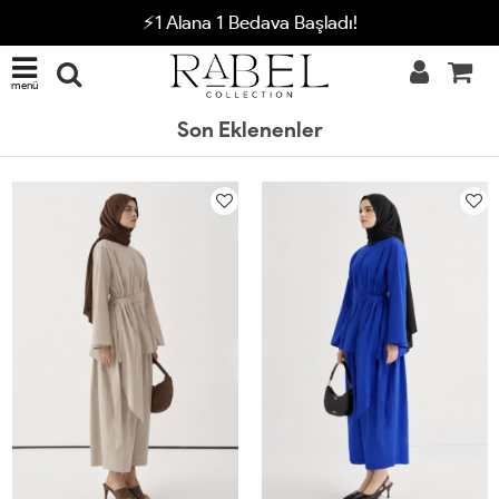
⚡1 Alana 1 Bedava Başladı!
menü
Son Eklenenler