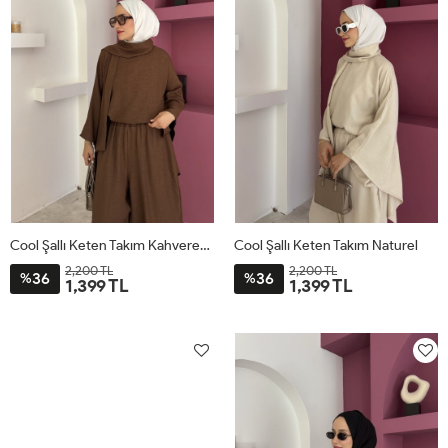
Cool Şallı Keten Takım Kahverengi
Cool Şallı Keten Takım Naturel
2,200 TL
2,200 TL
36
36
%
%
1,399 TL
1,399 TL
STD
STD