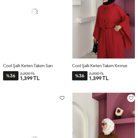
Cool Şallı Keten Takım Sarı
Cool Şallı Keten Takım Kırmızı
2,200 TL
2,200 TL
36
36
%
%
1,399 TL
1,399 TL
STD
STD