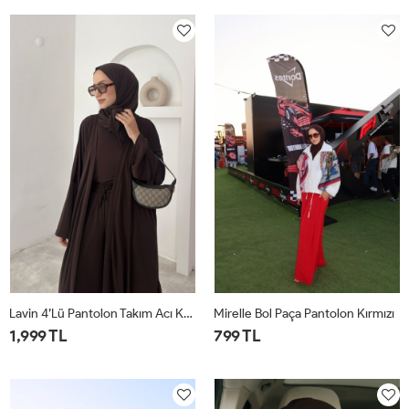
1
2
1
2
Lavin 4’lü Pantolon Takım Acı Kahve
Mirelle Bol Paça Pantolon Kırmızı
1,999 TL
799 TL
1
2
1
2