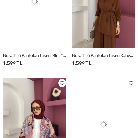
Nera 3’lü Pantolon Takım Mint Yeşili
Nera 3’lü Pantolon Takım Kahverengi
1,599 TL
1,599 TL
STD
STD