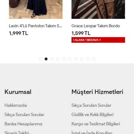
Lavin 4’lü Pantolon Takım Siyah
Grace Leopar Takım Bordo
1,999 TL
1,599 TL
1 ALANA 1 BEDAVA ⚡
Kurumsal
Müşteri Hizmetleri
Hakkımızda
Sıkça Sorulan Sorular
Sıkça Sorulan Sorular
Gizlilik ve Kvkk Bilgileri
Banka Hesaplarımız
Kargo ve Teslimat Bilgileri
Sipariş Takibi
İptal ve İade Koşulları