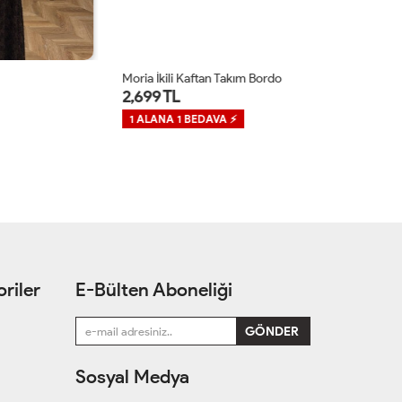
Moria İkili Kaftan Takım Bordo
Ro
2,699 TL
1
1 ALANA 1 BEDAVA ⚡
1
riler
E-Bülten Aboneliği
Sosyal Medya