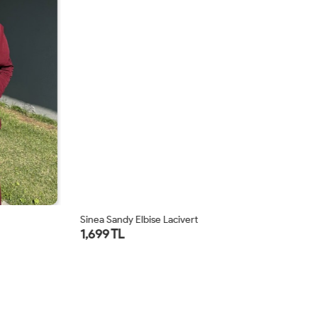
Sinea Sandy Elbise Lacivert
El
1,699 TL
2,