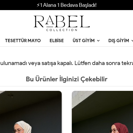
⚡1 Alana 1 Bedava Başladı!
TESETTÜR MAYO
ELBISE
ÜST GIYIM
DIŞ GIYIM
 bulunamadı veya satışa kapalı. Lütfen daha sonra tek
Bu Ürünler İlginizi Çekebilir