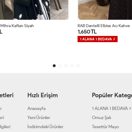
a Kaftan Siyah
RAB Dantelli Elbise Acı Kahve
1,650 TL
1 ALANA 1 BEDAVA ⚡
tleri
Hızlı Erişim
Popüler Katego
ar
Anasayfa
1 ALANA 1 BEDAVA ⚡
eri
Yeni Ürünler
Omuz Şalı
gileri
İndirimdeki Ürünler
Tesettür Mayo