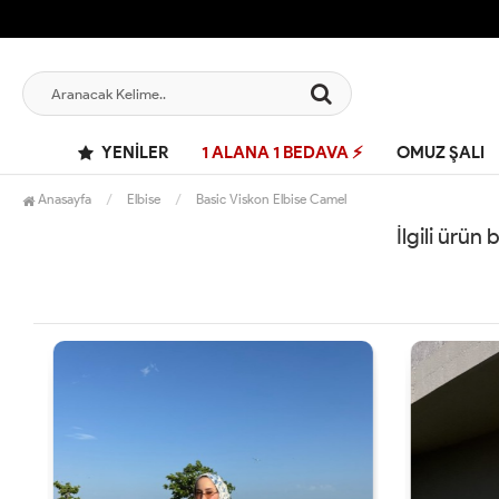
YENILER
1 ALANA 1 BEDAVA ⚡
OMUZ ŞALI
Anasayfa
Elbise
Basic Viskon Elbise Camel
İlgili ürün