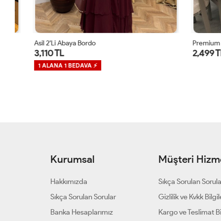
Asil 2’li Abaya Bordo
Premium Mihr
3,110 TL
2,499 TL
1 ALANA 1 BEDAVA ⚡
Kurumsal
Müşteri Hizme
Hakkımızda
Sıkça Sorulan Sorul
Sıkça Sorulan Sorular
Gizlilik ve Kvkk Bilgil
Banka Hesaplarımız
Kargo ve Teslimat Bil