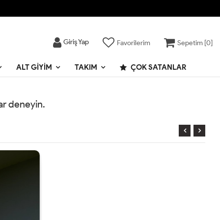
Giriş Yap
Favorilerim
Sepetim [
0
]
ALT GIYIM
TAKIM
ÇOK SATANLAR
rar deneyin.