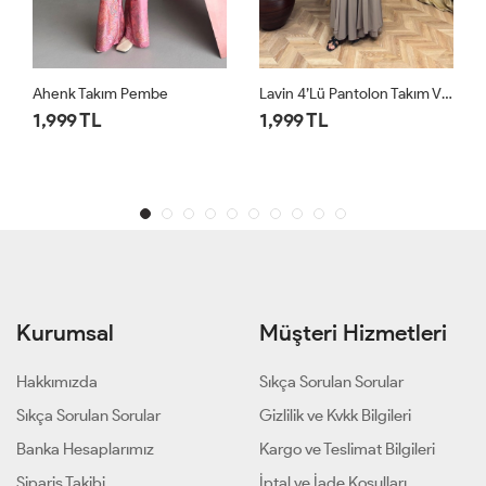
Lavin 4’lü Pantolon Takım Vizon
Lavin 4’lü Pantolon Takım Siyah
1,999 TL
1,999 TL
Kurumsal
Müşteri Hizmetleri
Hakkımızda
Sıkça Sorulan Sorular
Sıkça Sorulan Sorular
Gizlilik ve Kvkk Bilgileri
Banka Hesaplarımız
Kargo ve Teslimat Bilgileri
Sipariş Takibi
İptal ve İade Koşulları